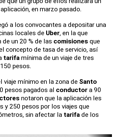
e que un grupo de ellos realizara un
 aplicación, en marzo pasado.
legó a los convocantes a depositar una
icinas locales de
Uber
, en la que
ón de un 20 % de las
comisiones
que
l concepto de tasa de servicio, así
a
tarifa
mínima de un viaje de tres
 150 pesos.
el viaje mínimo en la zona de
Santo
30 pesos pagados al
conductor
a 90
ctores
notaron que la aplicación les
 y 250 pesos por los viajes que
ómetros, sin afectar la
tarifa
de los