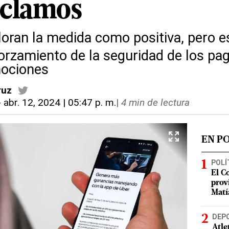
eclamos
oran la medida como positiva, pero 
orzamiento de la seguridad de los pag
ociones
ruz
-
abr. 12, 2024 | 05:47 p. m.
|
4 min de lectura
EN P
POLÍ
El C
prov
Matí
DEP
Atle