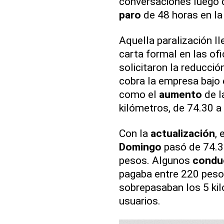
conversaciones luego d
paro
de 48 horas en la
Aquella paralización l
carta formal en las of
solicitaron la reducci
cobra la empresa bajo e
como el
aumento
de l
kilómetros, de 74.30 a
Con la
actualización
, 
Domingo
pasó de 74.
pesos. Algunos
condu
pagaba entre 220 pesos
sobrepasaban los 5 kil
usuarios.