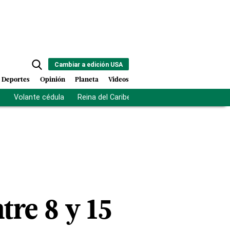
Cambiar a edición USA
Deportes
Opinión
Planeta
Videos
s
Volante cédula
Reina del Caribe
Clausura Juegos Centro
re 8 y 15