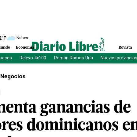
2
°F
Nubes
undo
Economía
Revista
jueces
Relevo 4x100
Román Ramos Uría
Nuevas provincia
Negocios
enta ganancias de
res dominicanos ent