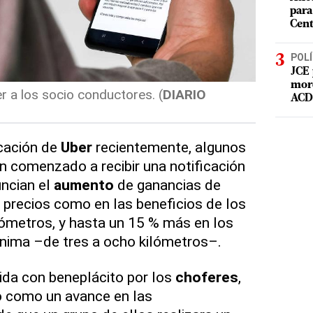
para
Cent
POLÍ
JCE 
mord
 a los socio conductores. (
DIARIO
ACD 
icación de
Uber
recientemente, algunos
n comenzado a recibir una notificación
uncian el
aumento
de ganancias de
s precios como en las beneficios de los
lómetros, y hasta un 15 % más en los
ima –de tres a ocho kilómetros–.
bida con beneplácito por los
choferes
,
o como un avance en las