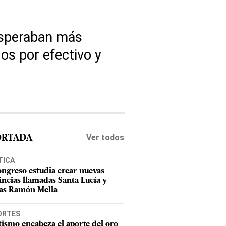
esperaban más
os por efectivo y
Ver todos
ORTADA
TICA
ongreso estudia crear nuevas
incias llamadas Santa Lucía y
as Ramón Mella
ORTES
tismo encabeza el aporte del oro