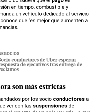
sario considera que el
pago
es
ersión en tiempo, combustible y
anda un vehículo dedicado al servicio
reconoce que “es mejor que aumenten a
nancias.
NEGOCIOS
Socio conductores de Uber esperan
respuesta de ejecutivos tras entrega de
reclamos
ora son más estrictas
mandados por los socio
conductores
a
que ver con las
suspensiones
de