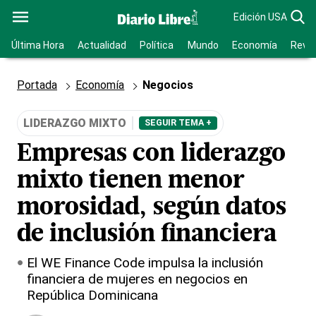
Edición USA
Última Hora
Actualidad
Política
Mundo
Economía
Revis
Portada
Economía
Negocios
LIDERAZGO MIXTO
SEGUIR TEMA +
Empresas con liderazgo
mixto tienen menor
morosidad, según datos
de inclusión financiera
El WE Finance Code impulsa la inclusión
financiera de mujeres en negocios en
República Dominicana