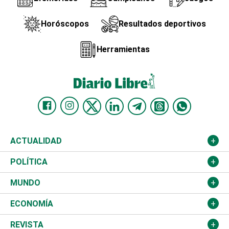
Horóscopos
Resultados deportivos
Herramientas
ACTUALIDAD
Nacional
POLÍTICA
Ciudad
Partidos
MUNDO
Educación
JCE
Estados Unidos
ECONOMÍA
Salud
TSE
América Latina
Finanzas
REVISTA