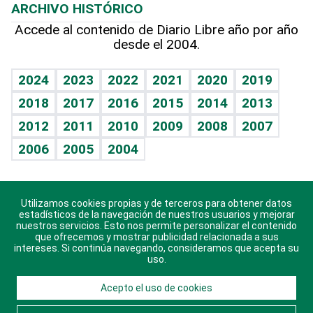
ARCHIVO HISTÓRICO
Hablando con el pediatra
Línea de hit
Columnistas
Hecho en casa
Cumpleaños
Accede al contenido de Diario Libre año por año
desde el 2004.
Diario de nutrición
Libreta deportiva
Lecturas
Mundo gamer
RSS
Vida y familia
BRV
Más firmas
Guía del dinero
Horóscopos
2024
2023
2022
2021
2020
2019
Eñe
TBT Deportivo
2018
2017
2016
2015
2014
2013
Juegos
2012
2011
2010
2009
2008
2007
Celebrando la vida
2006
2005
2004
Sin complejos
En pocas palabras
Utilizamos cookies propias y de terceros para obtener datos
Descarga nuestras aplicaciones para Android, iOS y
Escuchando al corazón
estadísticos de la navegación de nuestros usuarios y mejorar
sistema Huawei.
nuestros servicios. Esto nos permite personalizar el contenido
que ofrecemos y mostrar publicidad relacionada a sus
Economía Personal
intereses. Si continúa navegando, consideramos que acepta su
uso.
Consulta Libre
Acepto el uso de cookies
© 2021 Diario Libre, todos los derechos reservados.