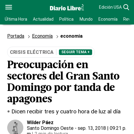
Edición USA
Última Hora
Actualidad
Política
Mundo
Economía
Revis
Portada
Economía
economia
CRISIS ELÉCTRICA
SEGUIR TEMA +
Preocupación en
sectores del Gran Santo
Domingo por tanda de
apagones
Dicen recibir tres y cuatro hora de luz al día
Wilder Páez
Santo Domingo Oeste
- sep. 13, 2018 | 09:21 p.
m.
|
2 min de lectura