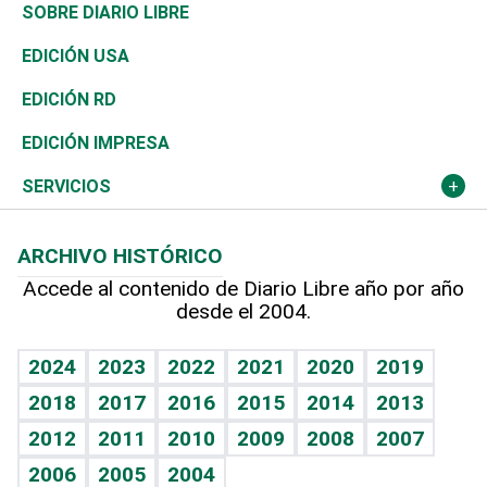
José Boquete
Asia
Consumo
Belleza
Golf
De buena tinta
Clima
Mundo
SOBRE DIARIO LIBRE
Reportajes
África
Vivienda
Buena Vida
Ciclismo
En Directo
Tecnología
Economía
EDICIÓN USA
Ocenanía
Telecom.
Sociales
Tenis
El Espía
Historia
Revista
EDICIÓN RD
Caribe
Global y variable
Novedades
Olimpismo
Noticiero Poteleche
Martes de tecnología
Deportes
EDICIÓN IMPRESA
Resto del mundo
Economía personal
Podcast Arte Libre
Más deportes
Columnistas
Cambio climático
Opinión
SERVICIOS
Macroeconomía
Mi mascota
Resultados deportivos
Lecturas
Planeta
Efemérides
ARCHIVO HISTÓRICO
Hablando con el pediatra
Línea de hit
Más firmas
Hecho en casa
Cumpleaños
Accede al contenido de Diario Libre año por año
desde el 2004.
Diario de nutrición
BRV
Mundo gamer
RSS
Vida y familia
TBT Deportivo
Guía del dinero
Horóscopos
2024
2023
2022
2021
2020
2019
Eñe
2018
2017
2016
2015
2014
2013
Crucigramas
2012
2011
2010
2009
2008
2007
Celebrando la vida
2006
2005
2004
Sin complejos