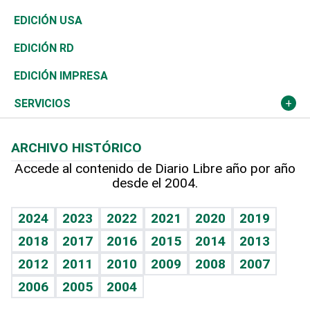
Reportajes
África
Vivienda
Buena Vida
Ciclismo
En Directo
Tecnología
Economía
EDICIÓN USA
Ocenanía
Telecom.
Sociales
Tenis
El Espía
Historia
Revista
EDICIÓN RD
Caribe
Global y variable
Novedades
Olimpismo
Noticiero Poteleche
Martes de tecnología
Deportes
EDICIÓN IMPRESA
Resto del mundo
Economía personal
Podcast Arte Libre
Más deportes
Columnistas
Cambio climático
Opinión
SERVICIOS
Macroeconomía
Mi mascota
Resultados deportivos
Lecturas
Planeta
Efemérides
ARCHIVO HISTÓRICO
Hablando con el pediatra
Línea de hit
Más firmas
Hecho en casa
Cumpleaños
Accede al contenido de Diario Libre año por año
desde el 2004.
Diario de nutrición
BRV
Mundo gamer
RSS
Vida y familia
TBT Deportivo
Guía del dinero
Horóscopos
2024
2023
2022
2021
2020
2019
Eñe
2018
2017
2016
2015
2014
2013
Crucigramas
2012
2011
2010
2009
2008
2007
Celebrando la vida
2006
2005
2004
Sin complejos