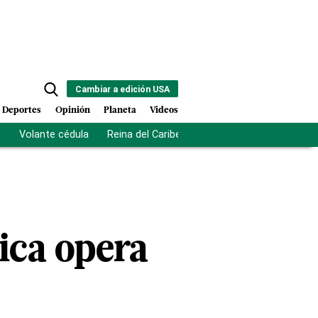
Cambiar a edición USA
Deportes
Opinión
Planeta
Videos
s
Volante cédula
Reina del Caribe
Clausura Juegos Centro
ica opera