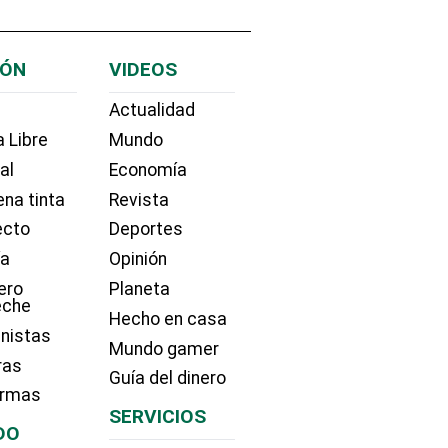
IÓN
VIDEOS
Actualidad
 Libre
Mundo
ial
Economía
na tinta
Revista
ecto
Deportes
ía
Opinión
ero
Planeta
eche
Hecho en casa
nistas
Mundo gamer
ras
Guía del dinero
irmas
SERVICIOS
DO