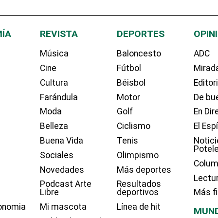
ÍA
REVISTA
DEPORTES
OPIN
Música
Baloncesto
ADC
Cine
Fútbol
Mirada
Cultura
Béisbol
Editor
Farándula
Motor
De bue
Moda
Golf
En Dir
Belleza
Ciclismo
El Esp
Buena Vida
Tenis
Notici
Potel
Sociales
Olimpismo
Colum
Novedades
Más deportes
Lectu
Podcast Arte
Resultados
Libre
deportivos
Más f
onomia
Mi mascota
Línea de hit
MUN