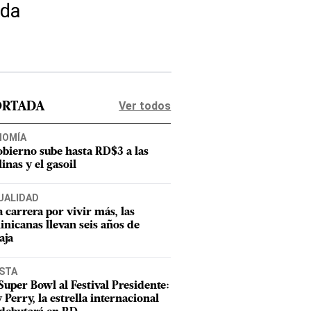
nda
Ver todos
ORTADA
NOMÍA
obierno sube hasta RD$3 a las
inas y el gasoil
UALIDAD
a carrera por vivir más, las
nicanas llevan seis años de
aja
ISTA
Super Bowl al Festival Presidente:
 Perry, la estrella internacional