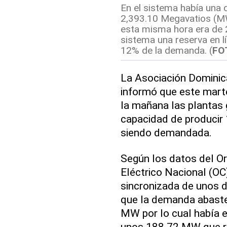
En el sistema había una 
2,393.10 Megavatios (M
esta misma hora era de 2
sistema una reserva en 
12% de la demanda. (
FO
La Asociación Dominica
informó que este marte
la mañana las plantas 
capacidad de producir 
siendo demandada.
Según los datos del O
Eléctrico Nacional (OC)
sincronizada de unos 
que la demanda abaste
MW por lo cual había e
unos 188.72 MW que r