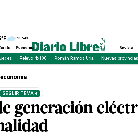
8
°F
Nubes
undo
Economía
Revista
jueces
Relevo 4x100
Román Ramos Uría
Nuevas provincia
economia
SEGUIR TEMA +
e generación eléctr
alidad