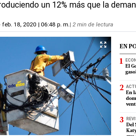
produciendo un 12% más que la dema
-
feb. 18, 2020 | 06:48 p. m.
|
2 min de lectura
EN P
ECO
El G
gasol
ACT
En l
domi
vent
REV
Del 
Katy