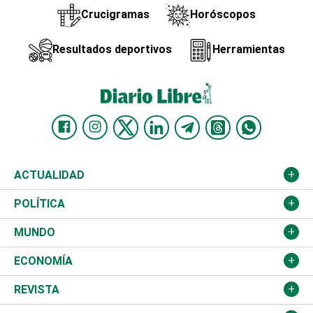
Crucigramas
Horóscopos
Resultados deportivos
Herramientas
ACTUALIDAD
Nacional
POLÍTICA
Ciudad
Partidos
MUNDO
Educación
JCE
Estados Unidos
ECONOMÍA
Salud
TSE
América Latina
Finanzas
REVISTA