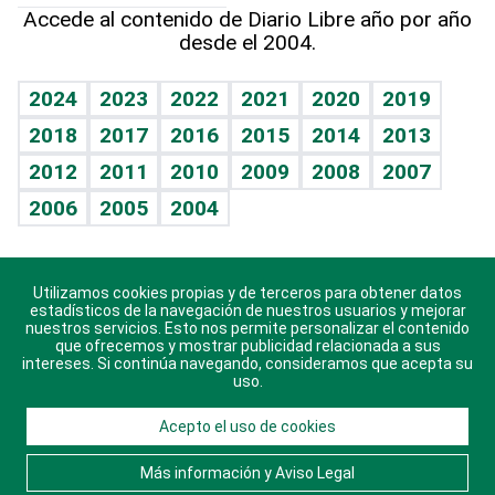
Línea de hit
Más firmas
Hecho en casa
Cumpleaños
Accede al contenido de Diario Libre año por año
desde el 2004.
Diario de nutrición
BRV
Mundo gamer
RSS
Vida y familia
TBT Deportivo
Guía del dinero
Horóscopos
2024
2023
2022
2021
2020
2019
Eñe
2018
2017
2016
2015
2014
2013
Crucigramas
2012
2011
2010
2009
2008
2007
Celebrando la vida
2006
2005
2004
Sin complejos
En pocas palabras
Utilizamos cookies propias y de terceros para obtener datos
Descarga nuestras aplicaciones para Android, iOS y
Escuchando al corazón
estadísticos de la navegación de nuestros usuarios y mejorar
sistema Huawei.
nuestros servicios. Esto nos permite personalizar el contenido
que ofrecemos y mostrar publicidad relacionada a sus
Economía Personal
intereses. Si continúa navegando, consideramos que acepta su
uso.
Consulta Libre
Acepto el uso de cookies
© 2021 Diario Libre, todos los derechos reservados.
Consulta el
Aviso Legal
. Ponte en
Contacto
con
Más información y Aviso Legal
nosotros y conoce más sobre Diario Libre