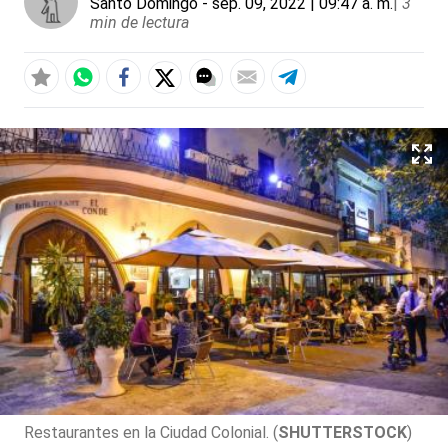
Santo Domingo
- sep. 09, 2022 | 09:47 a. m.
|
3
min de lectura
Restaurantes en la Ciudad Colonial. (
SHUTTERSTOCK
)