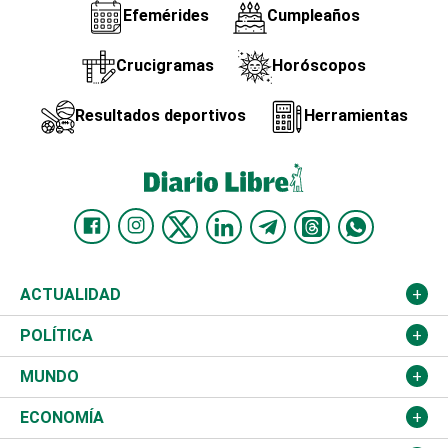
Efemérides
Cumpleaños
Crucigramas
Horóscopos
Resultados deportivos
Herramientas
ACTUALIDAD
Nacional
POLÍTICA
Ciudad
Partidos
MUNDO
Educación
JCE
Estados Unidos
ECONOMÍA