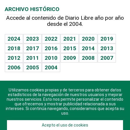
Macroeconomía
Mi mascota
Resultados deportivos
Lecturas
Planeta
Efemérides
ARCHIVO HISTÓRICO
Hablando con el pediatra
Línea de hit
Más firmas
Hecho en casa
Cumpleaños
Accede al contenido de Diario Libre año por año
desde el 2004.
Diario de nutrición
BRV
Mundo gamer
RSS
Vida y familia
TBT Deportivo
Guía del dinero
Horóscopos
2024
2023
2022
2021
2020
2019
Eñe
2018
2017
2016
2015
2014
2013
Crucigramas
2012
2011
2010
2009
2008
2007
Celebrando la vida
2006
2005
2004
Sin complejos
En pocas palabras
Utilizamos cookies propias y de terceros para obtener datos
Descarga nuestras aplicaciones para Android, iOS y
Escuchando al corazón
estadísticos de la navegación de nuestros usuarios y mejorar
sistema Huawei.
nuestros servicios. Esto nos permite personalizar el contenido
que ofrecemos y mostrar publicidad relacionada a sus
Economía Personal
intereses. Si continúa navegando, consideramos que acepta su
uso.
Consulta Libre
Acepto el uso de cookies