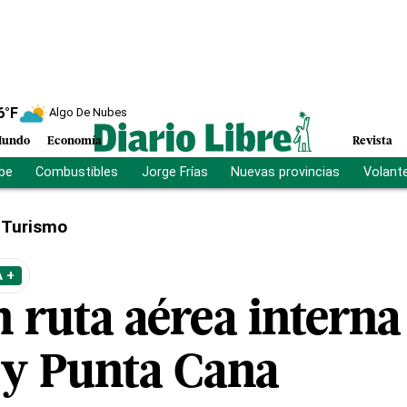
6
°F
Algo De Nubes
undo
Economía
Revista
ibe
Combustibles
Jorge Frías
Nuevas provincias
Volant
Turismo
 +
 ruta aérea interna
 y Punta Cana