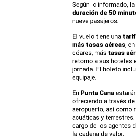
Según lo informado, l
duración
de
50 minut
nueve pasajeros.
El vuelo tiene una
tarif
más
tasas aéreas
, e
dóares, más
tasas aé
retorno a sus hoteles 
jornada. El boleto inc
equipaje.
En
Punta Cana
estarán
ofreciendo a través de 
aeropuerto, así como r
acuáticas y terrestres
cargo de los agentes de
la cadena de valor.