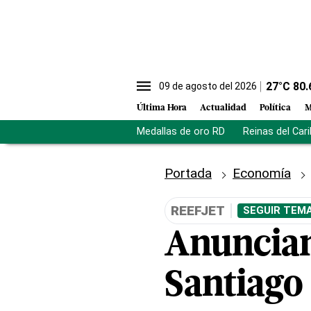
27
°C
80.
09 de agosto del 2026
Última Hora
Actualidad
Política
M
Medallas de oro RD
Reinas del Car
Portada
Economía
REEFJET
SEGUIR TEMA
Anuncian
Santiago