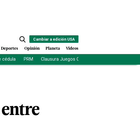
Cambiar a edición USA
Deportes
Opinión
Planeta
Videos
e cédula
PRM
Clausura Juegos Centroamericanos
De la Es
 entre