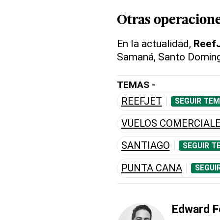
Otras operacion
En la actualidad,
Reef
Samaná, Santo Doming
TEMAS -
REEFJET
SEGUIR TEM
VUELOS COMERCIAL
SANTIAGO
SEGUIR T
PUNTA CANA
SEGUI
Edward F