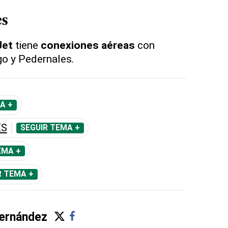
es
Jet
tiene
conexiones aéreas
con
o y Pedernales.
A +
ES
SEGUIR TEMA +
EMA +
R TEMA +
ernández