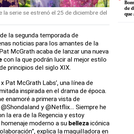
Bomb
de d
la serie se estrenó el 25 de diciembre del
que 
o de la segunda temporada de
enas noticias para los amantes de la
t Pat McGrath acaba de lanzar una nueva
e
con la que podrán lucir al mejor estilo
e principios del siglo XIX.
 x Pat McGrath Labs’, una línea de
imitada inspirada en el drama de época.
 enamoré a primera vista de
de @Shondaland y @Netflix... Siempre he
 la era de la Regencia y estoy
n homenaje moderno a su
belleza
icónica
olaboración”, explica la maquilladora en