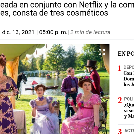
reada en conjunto con Netflix y la co
es, consta de tres cosméticos
-
dic. 13, 2021 | 05:00 p. m.
|
2 min de lectura
EN P
DEP
Con 
Domi
los 
POLÍ
¿Qué
si s
y Ma
ACT