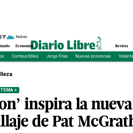
6
°F
Nubes
undo
Economía
Revista
ibe
Combustibles
Jorge Frías
Nuevas provincias
Volant
lleza
 TEMA +
on’ inspira la nuev
llaje de Pat McGrat