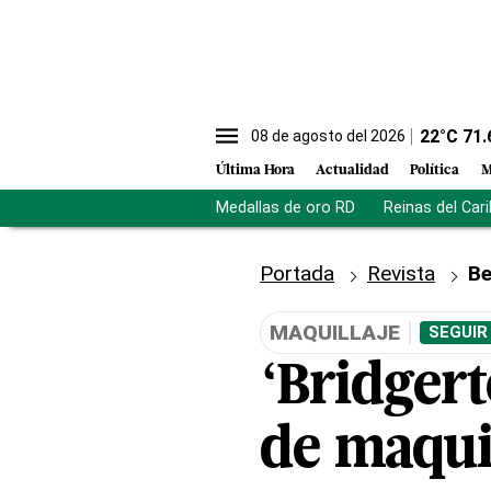
22
°C
71.
08 de agosto del 2026
Última Hora
Actualidad
Política
M
Medallas de oro RD
Reinas del Car
Portada
Revista
Be
MAQUILLAJE
SEGUIR
‘Bridgert
de maqui