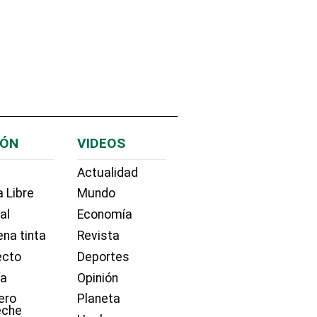
IÓN
VIDEOS
Actualidad
 Libre
Mundo
ial
Economía
na tinta
Revista
ecto
Deportes
ía
Opinión
ero
Planeta
eche