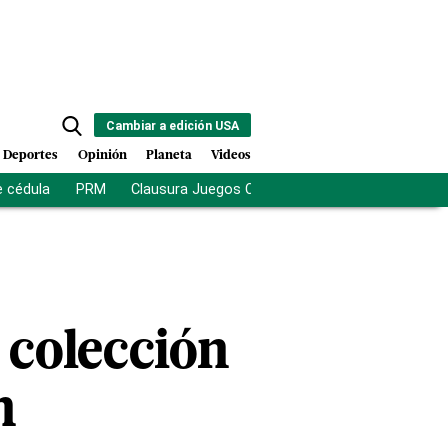
Cambiar a edición USA
Deportes
Opinión
Planeta
Videos
e cédula
PRM
Clausura Juegos Centroamericanos
De la Es
a colección
h