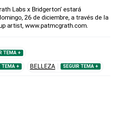
ath Labs x Bridgerton’ estará
 domingo, 26 de diciembre, a través de la
up artist, www.patmcgrath.com.
R TEMA +
BELLEZA
R TEMA +
SEGUIR TEMA +