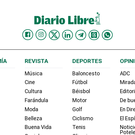
ÍA
REVISTA
DEPORTES
OPIN
Música
Baloncesto
ADC
Cine
Fútbol
Mirada
Cultura
Béisbol
Editor
Farándula
Motor
De bue
Moda
Golf
En Dir
Belleza
Ciclismo
El Esp
Buena Vida
Tenis
Notici
Potel