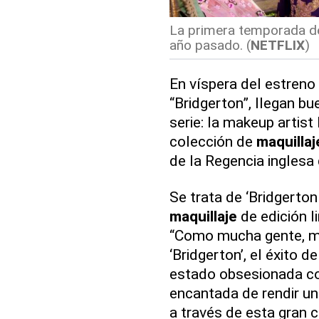
La primera temporada de 
año pasado. (
NETFLIX
)
En víspera del estren
“Bridgerton”, llegan bu
serie: la makeup artis
colección de
maquillaj
de la Regencia inglesa d
Se trata de ‘Bridgerton
maquillaje
de edición l
“Como mucha gente, me
‘Bridgerton’, el éxito 
estado obsesionada con
encantada de rendir u
a través de esta gran c