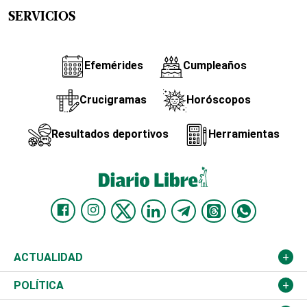
SERVICIOS
Efemérides
Cumpleaños
Crucigramas
Horóscopos
Resultados deportivos
Herramientas
ACTUALIDAD
Nacional
POLÍTICA