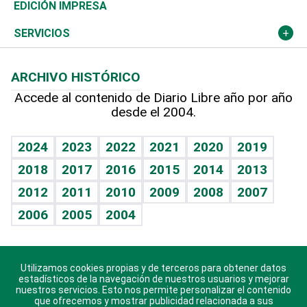
Caribe
Global y variable
Novedades
Olimpismo
Noticiero Poteleche
Martes de tecnología
Deportes
EDICIÓN IMPRESA
Resto del mundo
Economía personal
Podcast Arte Libre
Más deportes
Columnistas
Cambio climático
Opinión
SERVICIOS
Macroeconomía
Mi mascota
Resultados deportivos
Lecturas
Planeta
Efemérides
ARCHIVO HISTÓRICO
Hablando con el pediatra
Línea de hit
Más firmas
Hecho en casa
Cumpleaños
Accede al contenido de Diario Libre año por año
desde el 2004.
Diario de nutrición
BRV
Mundo gamer
RSS
Vida y familia
TBT Deportivo
Guía del dinero
Horóscopos
2024
2023
2022
2021
2020
2019
Eñe
2018
2017
2016
2015
2014
2013
Crucigramas
2012
2011
2010
2009
2008
2007
Celebrando la vida
2006
2005
2004
Sin complejos
En pocas palabras
Utilizamos cookies propias y de terceros para obtener datos
Descarga nuestras aplicaciones para Android, iOS y
Escuchando al corazón
estadísticos de la navegación de nuestros usuarios y mejorar
sistema Huawei.
nuestros servicios. Esto nos permite personalizar el contenido
que ofrecemos y mostrar publicidad relacionada a sus
Economía Personal