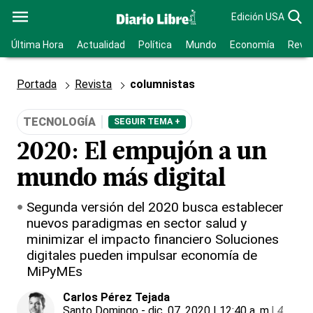
Edición USA
Última Hora
Actualidad
Política
Mundo
Economía
Revis
Portada
Revista
columnistas
TECNOLOGÍA
SEGUIR TEMA +
2020: El empujón a un
mundo más digital
Segunda versión del 2020 busca establecer
nuevos paradigmas en sector salud y
minimizar el impacto financiero Soluciones
digitales pueden impulsar economía de
MiPyMEs
Carlos Pérez Tejada
Santo Domingo
- dic. 07, 2020 | 12:40 a. m.
|
4