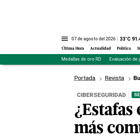
33
°C
91.
07 de agosto del 2026
Última Hora
Actualidad
Política
M
Medallas de oro RD
Evaluación de 
Portada
Revista
Bu
CIBERSEGURIDAD
SE
¿Estafas 
más com