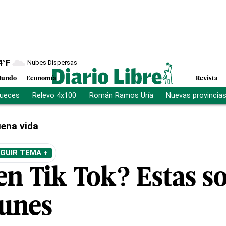
4
°F
Nubes Dispersas
undo
Economía
Revista
jueces
Relevo 4x100
Román Ramos Uría
Nuevas provincia
ena vida
GUIR TEMA +
en Tik Tok? Estas so
unes