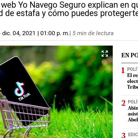
 web Yo Navego Seguro explican en q
 de estafa y cómo puedes protegerte
-
dic. 04, 2021 | 01:00 p. m.
|
5 min de lectura
EN P
POLÍ
El r
elect
Trib
POLÍ
Abin
asis
Abel
EDIC