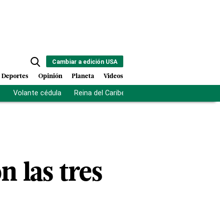
Cambiar a edición USA
Deportes
Opinión
Planeta
Videos
s
Volante cédula
Reina del Caribe
Clausura Juegos Centro
n las tres