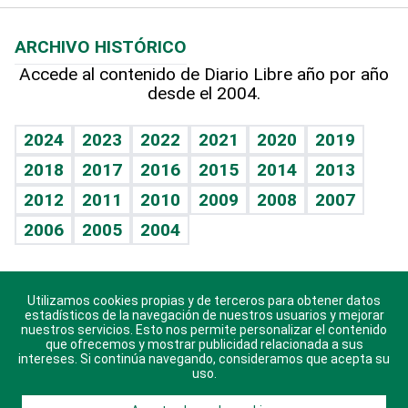
Macroeconomía
Mi mascota
Resultados deportivos
Lecturas
Planeta
Efemérides
ARCHIVO HISTÓRICO
Hablando con el pediatra
Línea de hit
Más firmas
Hecho en casa
Cumpleaños
Accede al contenido de Diario Libre año por año
desde el 2004.
Diario de nutrición
BRV
Mundo gamer
RSS
Vida y familia
TBT Deportivo
Guía del dinero
Horóscopos
2024
2023
2022
2021
2020
2019
Eñe
2018
2017
2016
2015
2014
2013
Crucigramas
2012
2011
2010
2009
2008
2007
Celebrando la vida
2006
2005
2004
Sin complejos
En pocas palabras
Utilizamos cookies propias y de terceros para obtener datos
Descarga nuestras aplicaciones para Android, iOS y
Escuchando al corazón
estadísticos de la navegación de nuestros usuarios y mejorar
sistema Huawei.
nuestros servicios. Esto nos permite personalizar el contenido
que ofrecemos y mostrar publicidad relacionada a sus
Economía Personal
intereses. Si continúa navegando, consideramos que acepta su
uso.
Consulta Libre