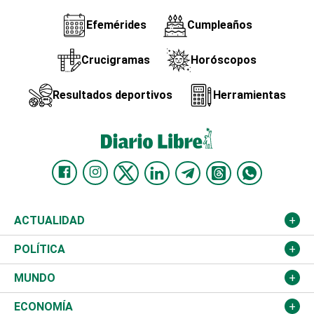
Efemérides
Cumpleaños
Crucigramas
Horóscopos
Resultados deportivos
Herramientas
ACTUALIDAD
Nacional
POLÍTICA
Ciudad
Partidos
MUNDO
Educación
JCE
Estados Unidos
ECONOMÍA