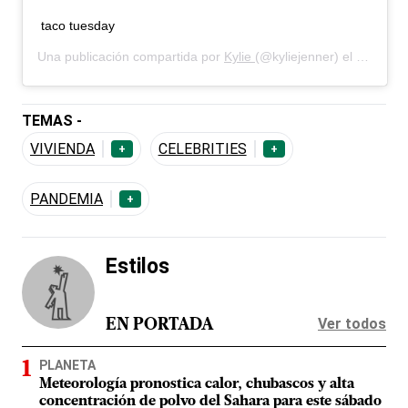
taco tuesday
Una publicación compartida por
Kylie
(@kyliejenner) el
28 de Ab
TEMAS -
VIVIENDA
CELEBRITIES
+
+
PANDEMIA
+
Estilos
Ver todos
EN PORTADA
PLANETA
Meteorología pronostica calor, chubascos y alta
concentración de polvo del Sahara para este sábado