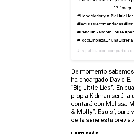
_______________?? #megust
#LianeMoriarty # BigLittleLi
#lecturasrecomendadas #ins
#PenguinRandomHouse #pengu
#TodoEmpiezaEnUnaLibreria
Una publicación compartida d
De momento sabemos qu
ha encargado David E. K
“Big Little Lies”. En c
propia Kidman será la d
contará con Melissa M
& Molly”. Eso sí, para 
de la serie está previs
LEER MÁS