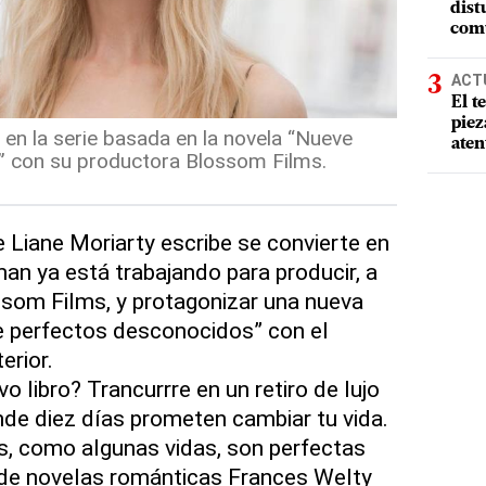
dist
comu
ACT
El t
piez
 en la serie basada en la novela “Nueve
aten
 con su productora Blossom Films.
 Liane Moriarty escribe se convierte en
an ya está trabajando para producir, a
ssom Films, y protagonizar una nueva
e perfectos desconocidos” con el
erior.
 libro? Trancurrre en un retiro de lujo
de diez días prometen cambiar tu vida.
, como algunas vidas, son perfectas
 de novelas románticas Frances Welty