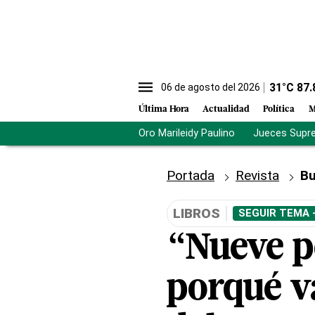
31
°C
87.
06 de agosto del 2026
Última Hora
Actualidad
Política
M
Oro Marileidy Paulino
Jueces Supr
Portada
Revista
Bu
LIBROS
SEGUIR TEMA 
“Nueve p
porqué va