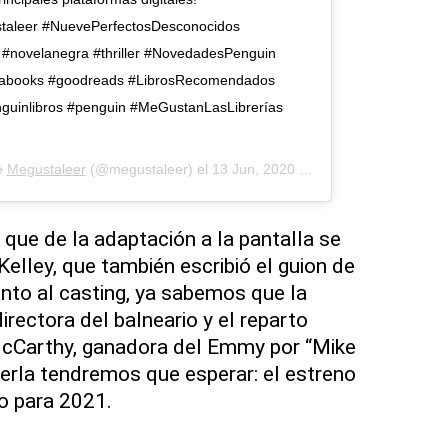
aleer #NuevePerfectosDesconocidos
es #novelanegra #thriller #NovedadesPenguin
tabooks #goodreads #LibrosRecomendados
inlibros #penguin #MeGustanLasLibrerías
e
Megustaleer
(@megustaleer) el
13 Jun, 2020 a las 2:29 PDT
e de la adaptación a la pantalla se
elley, que también escribió el guion de
uanto al casting, ya sabemos que la
irectora del balneario y el reparto
cCarthy, ganadora del Emmy por “Mike
verla tendremos que esperar: el estreno
to para 2021.