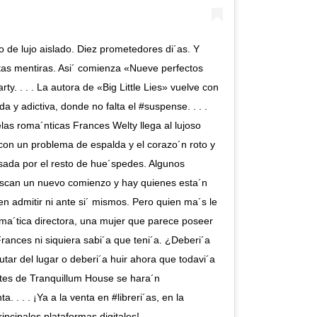
 de lujo aislado. Diez prometedores di´as. Y
tas mentiras. Asi´ comienza «Nueve perfectos
y. . . . La autora de «Big Little Lies» vuelve con
ida y adictiva, donde no falta el #suspense. . . .
las roma´nticas Frances Welty llega al lujoso
con un problema de espalda y el corazo´n roto y
sada por el resto de hue´spedes. Algunos
uscan un nuevo comienzo y hay quienes esta´n
en admitir ni ante si´ mismos. Pero quien ma´s le
isma´tica directora, una mujer que parece poseer
ances ni siquiera sabi´a que teni´a. ¿Deberi´a
utar del lugar o deberi´a huir ahora que todavi´a
ntes de Tranquillum House se hara´n
 . . . ¡Ya a la venta en #libreri´as, en la
incipales plataformas digitales!