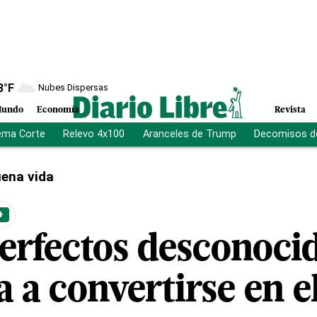
8
°F
Nubes Dispersas
undo
Economía
Revista
ema Corte
Relevo 4x100
Aranceles de Trump
Decomisos d
ena vida
+
erfectos desconoci
 a convertirse en el