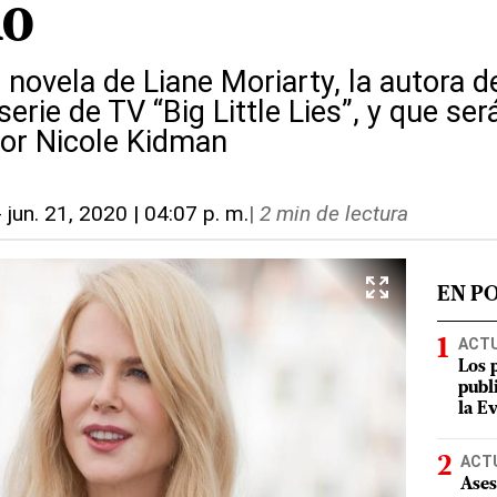
no
 novela de Liane Moriarty, la autora d
erie de TV “Big Little Lies”, y que ser
or Nicole Kidman
-
jun. 21, 2020 | 04:07 p. m.
|
2 min de lectura
EN P
ACT
Los 
publ
la E
ACT
Ases