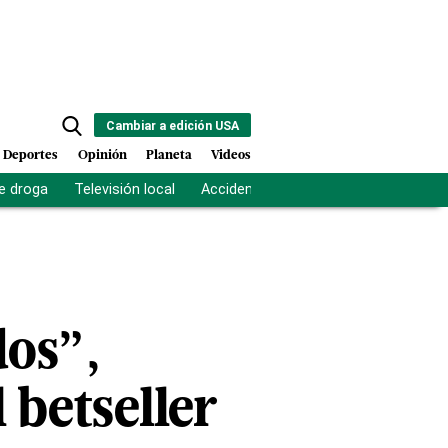
Cambiar a edición USA
Deportes
Opinión
Planeta
Videos
e droga
Televisión local
Accidente Los Ríos
Fuerza antipand
dos”,
 betseller