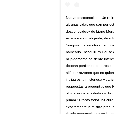
Nueve desconocidos. Un retiro
algunas vidas que son perfec
desconocidos» de Liane Moriart
esta novela inteligente, divert
Sinopsis: La escritora de nove
balneario Tranquillum House 
ra´pidamente se siente intere
desean perder peso, otros b
alli´ por razones que no quier
intriga es la misteriosa y car
respuestas a preguntas que Fr
olvidarse de sus dudas y disfr
puede? Pronto todos los clie
exactamente la misma pregunta.
tienda.megustaleer y en las pr