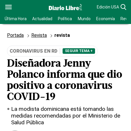
Edición USA
Última Hora
Actualidad
Política
Mundo
Economía
Revis
Portada
Revista
revista
CORONAVIRUS EN RD
SEGUIR TEMA +
Diseñadora Jenny
Polanco informa que dio
positivo a coronavirus
COVID-19
La modista dominicana está tomando las
medidas recomendadas por el Ministerio de
Salud Pública