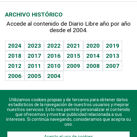
Macroeconomía
Mi mascota
Resultados deportivos
Lecturas
Planeta
Efemérides
ARCHIVO HISTÓRICO
Hablando con el pediatra
Línea de hit
Más firmas
Hecho en casa
Cumpleaños
Accede al contenido de Diario Libre año por año
desde el 2004.
Diario de nutrición
BRV
Mundo gamer
RSS
Vida y familia
TBT Deportivo
Guía del dinero
Horóscopos
2024
2023
2022
2021
2020
2019
Eñe
2018
2017
2016
2015
2014
2013
Crucigramas
2012
2011
2010
2009
2008
2007
Celebrando la vida
2006
2005
2004
Sin complejos
En pocas palabras
Utilizamos cookies propias y de terceros para obtener datos
Descarga nuestras aplicaciones para Android, iOS y
Escuchando al corazón
estadísticos de la navegación de nuestros usuarios y mejorar
sistema Huawei.
nuestros servicios. Esto nos permite personalizar el contenido
que ofrecemos y mostrar publicidad relacionada a sus
Economía Personal
intereses. Si continúa navegando, consideramos que acepta su
uso.
Consulta Libre
Acepto el uso de cookies