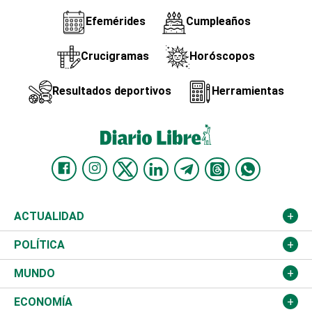
Efemérides
Cumpleaños
Crucigramas
Horóscopos
Resultados deportivos
Herramientas
ACTUALIDAD
Nacional
POLÍTICA
Ciudad
Partidos
MUNDO
Educación
JCE
Estados Unidos
ECONOMÍA