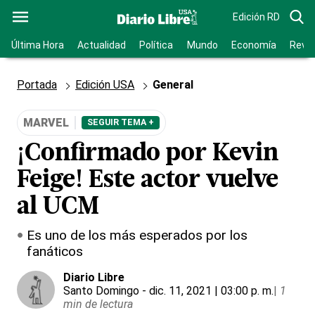
Edición RD
Última Hora
Actualidad
Política
Mundo
Economía
Revis
Portada
Edición USA
General
MARVEL
SEGUIR TEMA +
¡Confirmado por Kevin
Feige! Este actor vuelve
al UCM
Es uno de los más esperados por los
fanáticos
Diario Libre
Santo Domingo
- dic. 11, 2021 | 03:00 p. m.
|
1
min de lectura