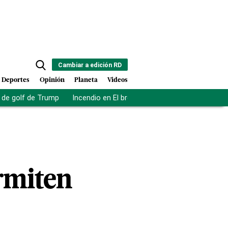
Cambiar a edición RD
Deportes
Opinión
Planeta
Videos
de golf de Trump
Incendio en El bronx
Muerte asistida en NY
rmiten