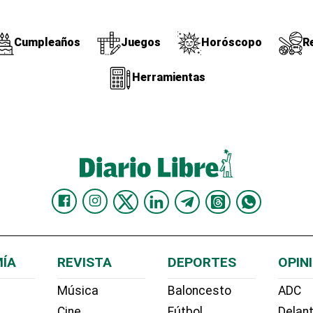
Cumpleaños
Juegos
Horóscopo
R
Herramientas
ÍA
REVISTA
DEPORTES
OPIN
Música
Baloncesto
ADC
Cine
Fútbol
Delant