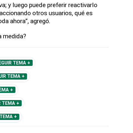
va; y luego puede preferir reactivarlo
eaccionando otros usuarios, qué es
da ahora”, agregó.
la medida?
EGUIR TEMA +
UIR TEMA +
EMA +
R TEMA +
 TEMA +