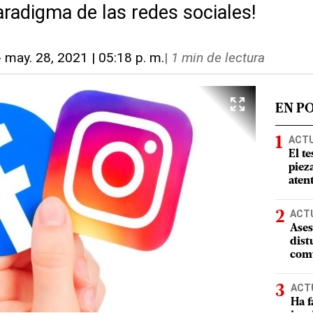
aradigma de las redes sociales!
-
may. 28, 2021 | 05:18 p. m.
|
1 min de lectura
EN P
ACT
El te
piez
aten
ACT
Ases
dist
comu
ACT
Ha f