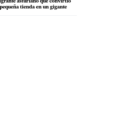
grante asturiano que convirtió
pequeña tienda en un gigante