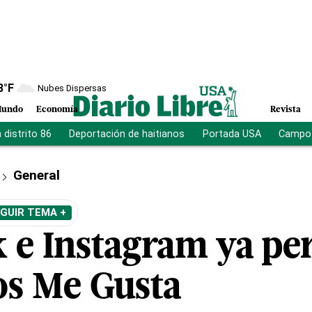
8
°F
Nubes Dispersas
undo
Economía
Revista
distrito 86
Deportación de haitianos
Portada USA
Campo 
General
GUIR TEMA +
 e Instagram ya pe
los Me Gusta