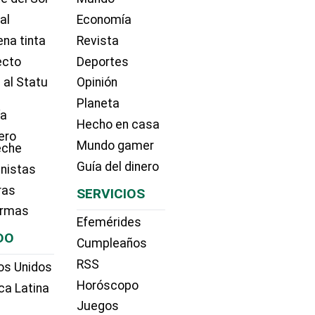
ial
Economía
na tinta
Revista
ecto
Deportes
 al Statu
Opinión
Planeta
ía
Hecho en casa
ero
Mundo gamer
eche
Guía del dinero
nistas
ras
SERVICIOS
irmas
Efemérides
DO
Cumpleaños
RSS
os Unidos
Horóscopo
ca Latina
Juegos