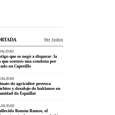
Ver todos
ORTADA
UALIDAD
stigo que se negó a disparar: la
a que sostuvo una condena por
tado en Capotillo
UALIDAD
inato de agricultor provoca
urbios y desalojo de haitianos en
nidad de Espaillat
UALIDAD
allecido Román Ramos, el