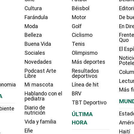
Cultura
Béisbol
Editor
Farándula
Motor
De bue
Moda
Golf
En Dir
Belleza
Ciclismo
Frente
Quo
Buena Vida
Tenis
El Esp
Sociales
Olimpismo
Notici
Novedades
Más deportes
Potel
Podcast Arte
Resultados
Colum
Libre
deportivos
Lectu
onomia
Mi mascota
Línea de hit
Más f
Hablando con el
BRV
A
pediatra
MUN
TBT Deportivo
Diario de
biente
nutrición
ÚLTIMA
Estad
Vida y familia
HORA
Améri
Eñe
Haití