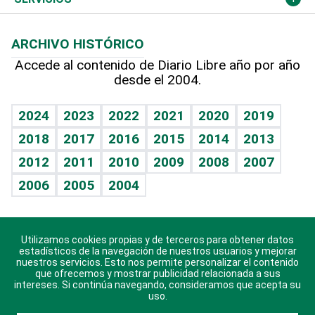
Macroeconomía
Mi mascota
Resultados deportivos
Lecturas
Planeta
Efemérides
ARCHIVO HISTÓRICO
Hablando con el pediatra
Línea de hit
Más firmas
Hecho en casa
Cumpleaños
Accede al contenido de Diario Libre año por año
desde el 2004.
Diario de nutrición
BRV
Mundo gamer
RSS
Vida y familia
TBT Deportivo
Guía del dinero
Horóscopos
2024
2023
2022
2021
2020
2019
Eñe
2018
2017
2016
2015
2014
2013
Crucigramas
2012
2011
2010
2009
2008
2007
Celebrando la vida
2006
2005
2004
Sin complejos
En pocas palabras
Utilizamos cookies propias y de terceros para obtener datos
Descarga nuestras aplicaciones para Android, iOS y
Escuchando al corazón
estadísticos de la navegación de nuestros usuarios y mejorar
sistema Huawei.
nuestros servicios. Esto nos permite personalizar el contenido
que ofrecemos y mostrar publicidad relacionada a sus
Economía Personal
intereses. Si continúa navegando, consideramos que acepta su
uso.
Consulta Libre