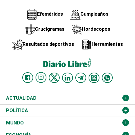
Efemérides
Cumpleaños
Crucigramas
Horóscopos
Resultados deportivos
Herramientas
ACTUALIDAD
Nacional
POLÍTICA
Ciudad
Partidos
MUNDO
Educación
JCE