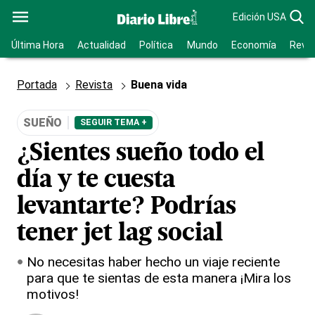
Edición USA
Última Hora
Actualidad
Política
Mundo
Economía
Revis
Portada
Revista
Buena vida
SUEÑO
SEGUIR TEMA +
¿Sientes sueño todo el
día y te cuesta
levantarte? Podrías
tener jet lag social
No necesitas haber hecho un viaje reciente
para que te sientas de esta manera ¡Mira los
motivos!