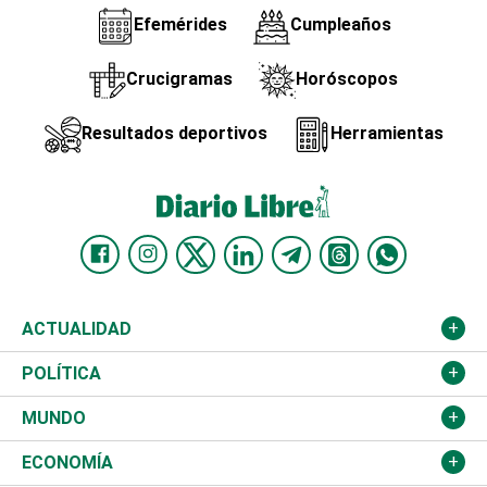
Efemérides
Cumpleaños
Crucigramas
Horóscopos
Resultados deportivos
Herramientas
ACTUALIDAD
Nacional
POLÍTICA
Ciudad
Partidos
MUNDO
Educación
JCE
Estados Unidos
ECONOMÍA