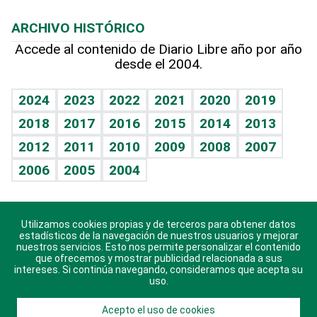
Macroeconomía
Mi mascota
Resultados deportivos
Lecturas
Planeta
Efemérides
ARCHIVO HISTÓRICO
Hablando con el pediatra
Línea de hit
Más firmas
Hecho en casa
Cumpleaños
Accede al contenido de Diario Libre año por año
desde el 2004.
Diario de nutrición
BRV
Mundo gamer
RSS
Vida y familia
TBT Deportivo
Guía del dinero
Horóscopos
2024
2023
2022
2021
2020
2019
Eñe
2018
2017
2016
2015
2014
2013
Crucigramas
2012
2011
2010
2009
2008
2007
Celebrando la vida
2006
2005
2004
Sin complejos
En pocas palabras
Utilizamos cookies propias y de terceros para obtener datos
Descarga nuestras aplicaciones para Android, iOS y
Escuchando al corazón
estadísticos de la navegación de nuestros usuarios y mejorar
sistema Huawei.
nuestros servicios. Esto nos permite personalizar el contenido
que ofrecemos y mostrar publicidad relacionada a sus
Economía Personal
intereses. Si continúa navegando, consideramos que acepta su
uso.
Consulta Libre
Acepto el uso de cookies