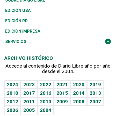
Mundo
SOBRE DIARIO LIBRE
Reportajes
África
Vivienda
Buena Vida
Ciclismo
En Directo
Tecnología
Economía
EDICIÓN USA
Ocenanía
Telecom.
Sociales
Tenis
El Espía
Historia
Revista
EDICIÓN RD
Caribe
Global y variable
Novedades
Olimpismo
Noticiero Poteleche
Martes de tecnología
Deportes
EDICIÓN IMPRESA
Resto del mundo
Economía personal
Podcast Arte Libre
Más deportes
Columnistas
Cambio climático
Opinión
SERVICIOS
Macroeconomía
Mi mascota
Resultados deportivos
Lecturas
Planeta
Efemérides
ARCHIVO HISTÓRICO
Hablando con el pediatra
Línea de hit
Más firmas
Hecho en casa
Cumpleaños
Accede al contenido de Diario Libre año por año
desde el 2004.
Diario de nutrición
BRV
Mundo gamer
RSS
Vida y familia
TBT Deportivo
Guía del dinero
Horóscopos
2024
2023
2022
2021
2020
2019
Eñe
2018
2017
2016
2015
2014
2013
Crucigramas
2012
2011
2010
2009
2008
2007
Celebrando la vida
2006
2005
2004
Sin complejos