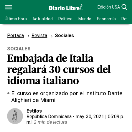
Edición USA
Última Hora
Actualidad
Política
Mundo
Economía
Revis
Portada
Revista
Sociales
SOCIALES
Embajada de Italia
regalará 30 cursos del
idioma italiano
El curso es organizado por el Instituto Dante
Alighieri de Miami
Estilos
República Dominicana
- may. 30, 2021 | 05:09 p.
m.
|
2 min de lectura