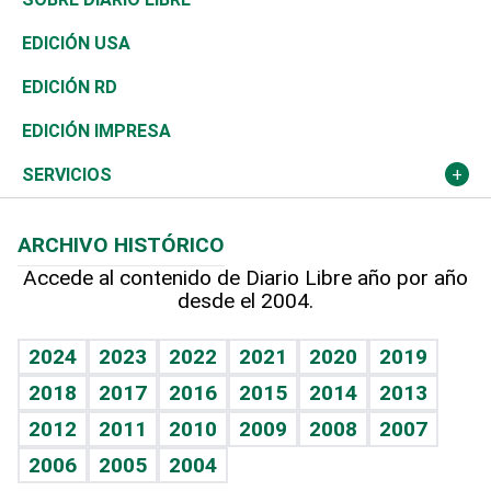
Reportajes
África
Vivienda
Buena Vida
Ciclismo
En Directo
Tecnología
Economía
EDICIÓN USA
Ocenanía
Telecom.
Sociales
Tenis
El Espía
Historia
Revista
EDICIÓN RD
Caribe
Global y variable
Novedades
Olimpismo
Noticiero Poteleche
Martes de tecnología
Deportes
EDICIÓN IMPRESA
Resto del mundo
Economía personal
Podcast Arte Libre
Más deportes
Columnistas
Cambio climático
Opinión
SERVICIOS
Macroeconomía
Mi mascota
Resultados deportivos
Lecturas
Planeta
Efemérides
ARCHIVO HISTÓRICO
Hablando con el pediatra
Línea de hit
Más firmas
Hecho en casa
Cumpleaños
Accede al contenido de Diario Libre año por año
desde el 2004.
Diario de nutrición
BRV
Mundo gamer
RSS
Vida y familia
TBT Deportivo
Guía del dinero
Horóscopos
2024
2023
2022
2021
2020
2019
Eñe
2018
2017
2016
2015
2014
2013
Crucigramas
2012
2011
2010
2009
2008
2007
Celebrando la vida
2006
2005
2004
Sin complejos