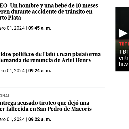
EO| Un hombre y una bebé de 10 meses
ren durante accidente de tránsito en
rto Plata
ero 01, 2024 |
09:45 a. m.
▶
TBT 
Í
TBT
idos políticos de Haití crean plataforma
entr
demanda de renuncia de Ariel Henry
hit
ero 01, 2024 |
09:24 a. m.
ONAL
entrega acusado tiroteo que dejó una
er fallecida en San Pedro de Macorís
ero 01, 2024 |
09:22 a. m.