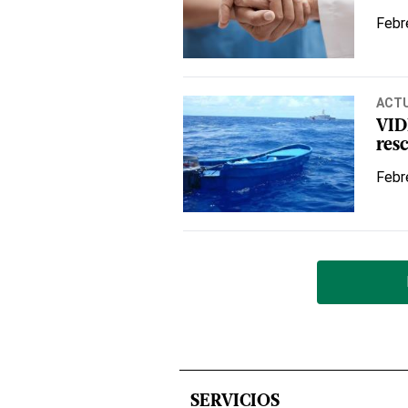
Febr
ACT
VID
res
Febr
SERVICIOS