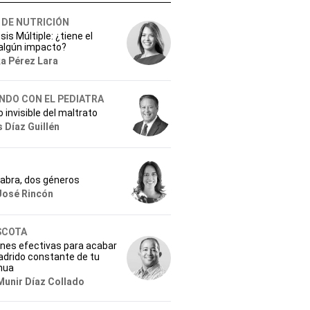
 DE NUTRICIÓN
sis Múltiple: ¿tiene el
 algún impacto?
ka Pérez Lara
NDO CON EL PEDIATRA
o invisible del maltrato
 Díaz Guillén
labra, dos géneros
José Rincón
SCOTA
ones efectivas para acabar
ladrido constante de tu
hua
Munir Díaz Collado