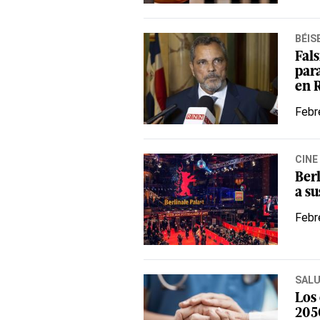
BÉIS
Fals
par
en 
Febr
CINE
Berl
a su
Febr
SAL
Los
205