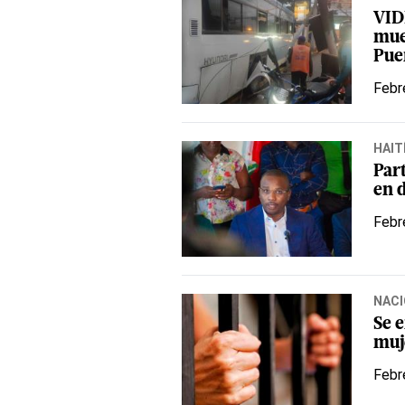
VID
mue
Pue
Febr
HAIT
Part
en 
Febr
NACI
Se 
muj
Febr