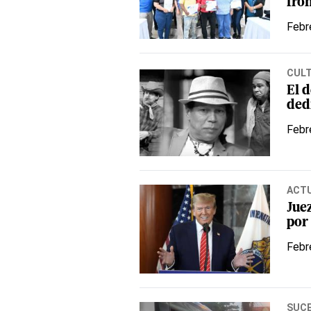
fro
Febr
CUL
El 
dedi
Febr
ACT
Jue
por
Febr
SUC