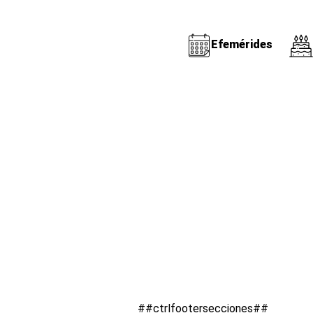
Efemérides
##ctrlfootersecciones##