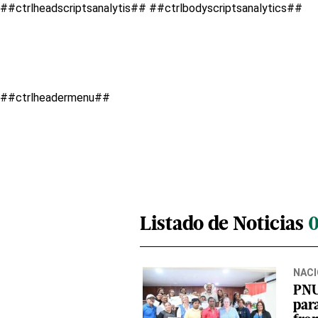
##ctrlheadscriptsanalytis##
##ctrlbodyscriptsanalytics##
##ctrlheadermenu##
Listado de Noticias
NACI
PNU
para