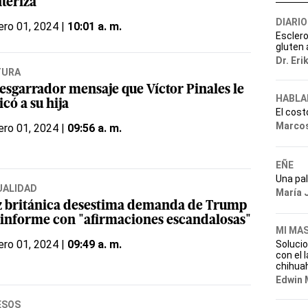
nteriza
DIARIO
ero 01, 2024 |
10:01 a. m.
Esclero
gluten
Dr. Eri
TURA
desgarrador mensaje que Víctor Pinales le
HABLA
có a su hija
El cost
Marcos
ero 01, 2024 |
09:56 a. m.
EÑE
Una pa
UALIDAD
María 
z británica desestima demanda de Trump
 informe con "afirmaciones escandalosas"
MI MA
ero 01, 2024 |
09:49 a. m.
Soluci
con el 
chihua
Edwin 
ESOS