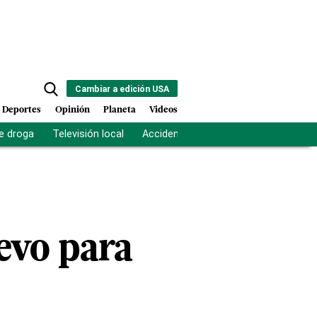
Cambiar a edición USA
Deportes
Opinión
Planeta
Videos
e droga
Televisión local
Accidente Los Ríos
Fuerza antipand
evo para