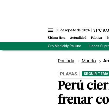
31
°C
87.
06 de agosto del 2026
Última Hora
Actualidad
Política
M
Oro Marileidy Paulino
Jueces Supr
Portada
Mundo
Am
PLAYAS
SEGUIR TEMA
Perú cie
frenar c