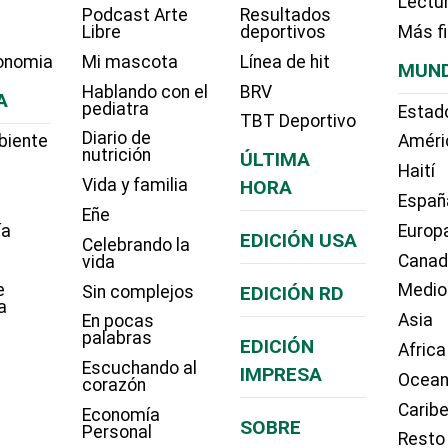
Lectu
Podcast Arte
Resultados
Libre
deportivos
Más f
onomia
Mi mascota
Línea de hit
MUN
Hablando con el
BRV
A
pediatra
Estad
TBT Deportivo
Diario de
biente
Améri
nutrición
ÚLTIMA
Haití
Vida y familia
HORA
Españ
Eñe
ía
Europ
EDICIÓN USA
Celebrando la
Cana
vida
e
Medio
Sin complejos
EDICIÓN RD
a
Asia
En pocas
palabras
EDICIÓN
Africa
Escuchando al
IMPRESA
Ocean
corazón
Carib
Economía
SOBRE
Personal
Resto