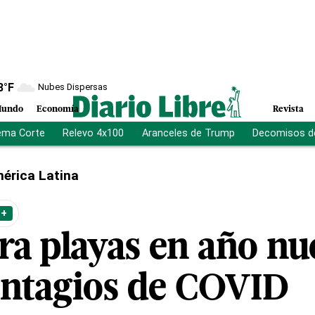
8
°F
Nubes Dispersas
undo
Economía
Revista
ema Corte
Relevo 4x100
Aranceles de Trump
Decomisos d
érica Latina
 +
rra playas en año nu
ontagios de COVID