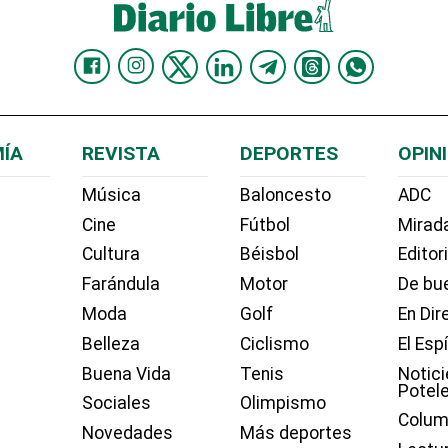
ÍA
REVISTA
DEPORTES
OPIN
Música
Baloncesto
ADC
Cine
Fútbol
Mirada
Cultura
Béisbol
Editor
Farándula
Motor
De bue
Moda
Golf
En Dir
Belleza
Ciclismo
El Esp
Buena Vida
Tenis
Notici
Potel
Sociales
Olimpismo
Colum
Novedades
Más deportes