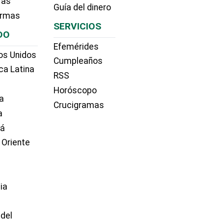
ras
Guía del dinero
irmas
SERVICIOS
DO
Efemérides
os Unidos
Cumpleaños
ca Latina
RSS
Horóscopo
a
Crucigramas
a
dá
 Oriente
ia
e
 del