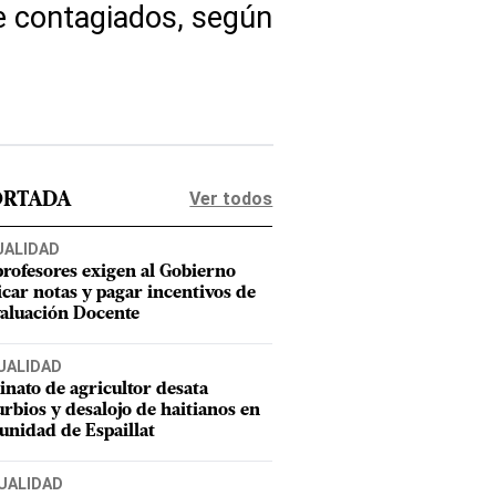
e contagiados, según
Ver todos
ORTADA
UALIDAD
profesores exigen al Gobierno
icar notas y pagar incentivos de
valuación Docente
UALIDAD
inato de agricultor desata
urbios y desalojo de haitianos en
nidad de Espaillat
UALIDAD