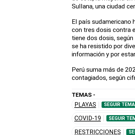
Sullana, una ciudad ce
El país sudamericano 
con tres dosis contra 
tiene dos dosis, según 
se ha resistido por div
información y por estar 
Perú suma más de 202,
contagiados, según cifr
TEMAS -
PLAYAS
SEGUIR TEMA
COVID-19
SEGUIR TE
RESTRICCIONES
SE