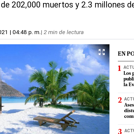
e 202,000 muertos y 2.3 millones d
021 | 04:48 p. m.
|
2 min de lectura
EN P
ACT
Los 
publ
la E
ACT
Ases
dist
comu
ACT