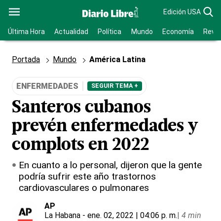
Edición USA
Última Hora
Actualidad
Política
Mundo
Economía
Revis
Portada
Mundo
América Latina
ENFERMEDADES
SEGUIR TEMA +
Santeros cubanos
prevén enfermedades y
complots en 2022
En cuanto a lo personal, dijeron que la gente
podría sufrir este año trastornos
cardiovasculares o pulmonares
AP
La Habana
- ene. 02, 2022 | 04:06 p. m.
|
4 min