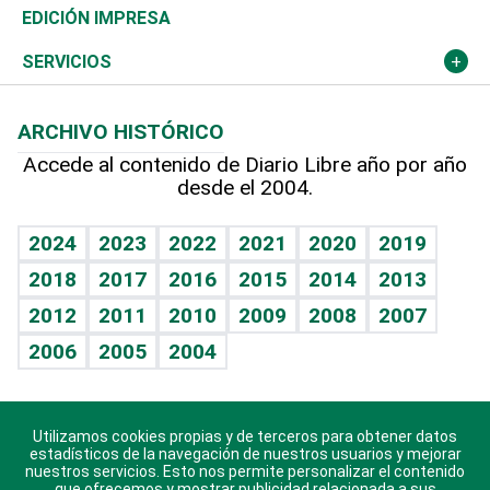
Caribe
Global y variable
Novedades
Olimpismo
El Espía
Martes de tecnología
Deportes
EDICIÓN IMPRESA
Resto del mundo
Economía personal
Podcast Arte Libre
Más deportes
Noticiero Poteleche
Cambio climático
Opinión
SERVICIOS
Macroeconomía
Mi mascota
Resultados deportivos
Columnistas
Planeta
Efemérides
ARCHIVO HISTÓRICO
Hablando con el pediatra
Línea de hit
Lecturas
Hecho en casa
Cumpleaños
Accede al contenido de Diario Libre año por año
desde el 2004.
Diario de nutrición
BRV
Más firmas
Mundo gamer
RSS
Vida y familia
TBT Deportivo
Guía del dinero
Horóscopos
2024
2023
2022
2021
2020
2019
Eñe
2018
2017
2016
2015
2014
2013
Juegos
2012
2011
2010
2009
2008
2007
Celebrando la vida
2006
2005
2004
Sin complejos
En pocas palabras
Utilizamos cookies propias y de terceros para obtener datos
Descarga nuestras aplicaciones para Android, iOS y
Escuchando al corazón
estadísticos de la navegación de nuestros usuarios y mejorar
sistema Huawei.
nuestros servicios. Esto nos permite personalizar el contenido
que ofrecemos y mostrar publicidad relacionada a sus