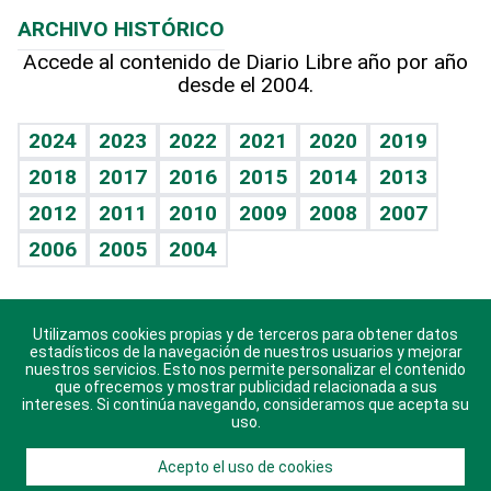
Lecturas
Planeta
Efemérides
ARCHIVO HISTÓRICO
Hablando con el pediatra
Línea de hit
Más firmas
Hecho en casa
Cumpleaños
Accede al contenido de Diario Libre año por año
desde el 2004.
Diario de nutrición
BRV
Mundo gamer
RSS
Vida y familia
TBT Deportivo
Guía del dinero
Horóscopos
2024
2023
2022
2021
2020
2019
Eñe
2018
2017
2016
2015
2014
2013
Crucigramas
2012
2011
2010
2009
2008
2007
Celebrando la vida
2006
2005
2004
Sin complejos
En pocas palabras
Utilizamos cookies propias y de terceros para obtener datos
Descarga nuestras aplicaciones para Android, iOS y
Escuchando al corazón
estadísticos de la navegación de nuestros usuarios y mejorar
sistema Huawei.
nuestros servicios. Esto nos permite personalizar el contenido
que ofrecemos y mostrar publicidad relacionada a sus
Economía Personal
intereses. Si continúa navegando, consideramos que acepta su
uso.
Consulta Libre
Acepto el uso de cookies
© 2021 Diario Libre, todos los derechos reservados.