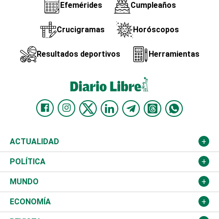
Efemérides
Cumpleaños
Crucigramas
Horóscopos
Resultados deportivos
Herramientas
ACTUALIDAD
Nacional
POLÍTICA
Ciudad
Partidos
MUNDO
Educación
JCE
Estados Unidos
ECONOMÍA