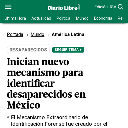
Edición USA
Última Hora
Actualidad
Política
Mundo
Economía
Revis
Portada
Mundo
América Latina
DESAPARECIDOS
SEGUIR TEMA +
Inician nuevo
mecanismo para
identificar
desaparecidos en
México
El Mecanismo Extraordinario de
Identificación Forense fue creado por el