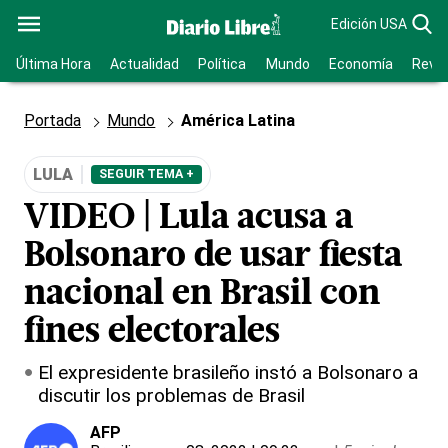
Edición USA
Última Hora
Actualidad
Política
Mundo
Economía
Revis
Portada
Mundo
América Latina
LULA
SEGUIR TEMA +
VIDEO | Lula acusa a
Bolsonaro de usar fiesta
nacional en Brasil con
fines electorales
El expresidente brasileño instó a Bolsonaro a
discutir los problemas de Brasil
AFP