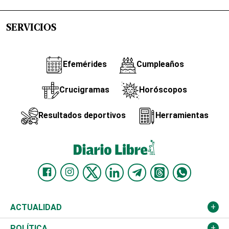
SERVICIOS
Efemérides
Cumpleaños
Crucigramas
Horóscopos
Resultados deportivos
Herramientas
ACTUALIDAD
Nacional
POLÍTICA