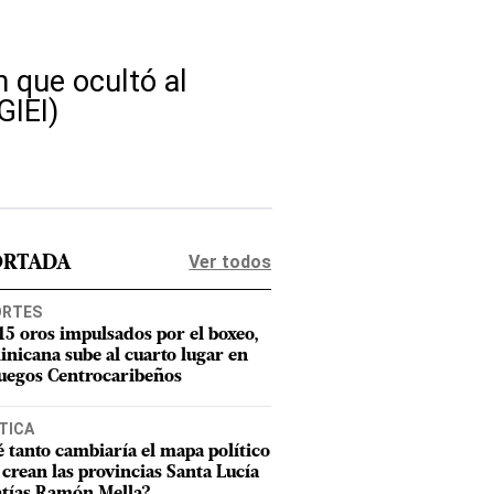
n que ocultó al
GIEI)
Ver todos
ORTADA
ORTES
15 oros impulsados por el boxeo,
nicana sube al cuarto lugar en
Juegos Centrocaribeños
TICA
 tanto cambiaría el mapa político
e crean las provincias Santa Lucía
tías Ramón Mella?