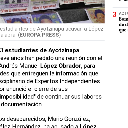
ACT
Bomb
de d
3 estudiantes de Ayotzinapa acusan a López
que 
alabra. (
EUROPA PRESS
)
43
estudiantes de Ayotzinapa
eve años han pedido una reunión con el
, Andrés Manuel
López Obrador
, para
dades que entreguen la información que
isciplinario de Expertos Independientes
ior anunció el cierre de sus
"imposibilidad" de continuar sus labores
e documentación.
os desaparecidos, Mario González,
zález Hernández, ha acusado a
López