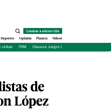
Cambiar a edición USA
Deportes
Opinión
Planeta
Videos
e cédula
PRM
Clausura Juegos Centroamericanos
De la Es
istas de
con López