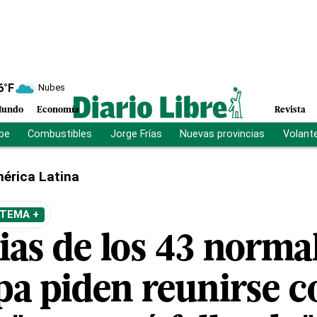
6
°F
Nubes
undo
Economía
Revista
ibe
Combustibles
Jorge Frías
Nuevas provincias
Volant
érica Latina
 TEMA +
ias de los 43 normal
pa piden reunirse 