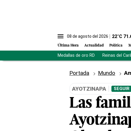
22
°C
71.
08 de agosto del 2026
Última Hora
Actualidad
Política
M
Medallas de oro RD
Reinas del Car
Portada
Mundo
Am
AYOTZINAPA
SEGUIR
Las famil
Ayotzina