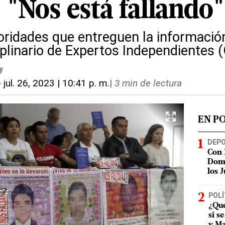
 "Nos está fallando"
toridades que entreguen la informació
plinario de Expertos Independientes (
-
jul. 26, 2023 | 10:41 p. m.
|
3 min de lectura
EN P
DEP
Con 
Domi
los 
POLÍ
¿Qué
si s
y Ma