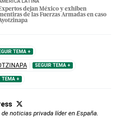
AMÉRICA LATINA
Expertos dejan México y exhiben
mentiras de las Fuerzas Armadas en caso
Ayotzinapa
EGUIR TEMA +
OTZINAPA
SEGUIR TEMA +
R TEMA +
ress
 de noticias privada líder en España.