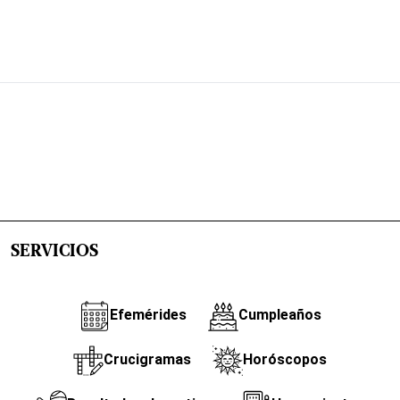
SERVICIOS
Efemérides
Cumpleaños
Crucigramas
Horóscopos