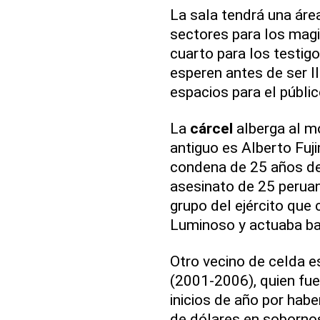
La sala tendrá una ár
sectores para los magi
cuarto para los testig
esperen antes de ser l
espacios para el públic
La
cárcel
alberga al m
antiguo es Alberto Fuj
condena de 25 años de 
asesinato de 25 peruano
grupo del ejército que
Luminoso y actuaba ba
Otro vecino de celda e
(2001-2006), quien fue
inicios de año por hab
de dólares en sobornos