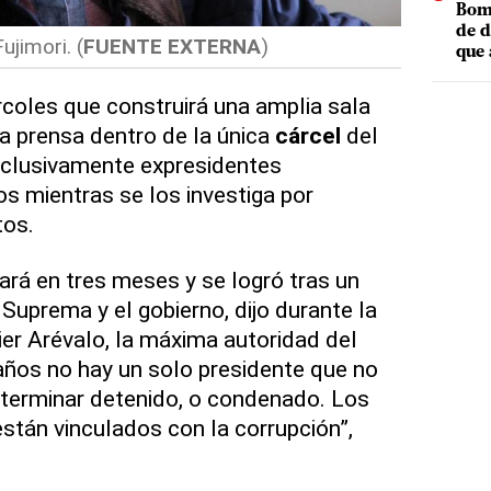
Bomb
de d
ujimori. (
FUENTE EXTERNA
)
que 
coles que construirá una amplia sala
 la prensa dentro de la única
cárcel
del
xclusivamente expresidentes
 mientras se los investiga por
tos.
ará en tres meses y se logró tras un
Suprema y el gobierno, dijo durante la
ier Arévalo, la máxima autoridad del
años no hay un solo presidente que no
e terminar detenido, o condenado. Los
tán vinculados con la corrupción”,