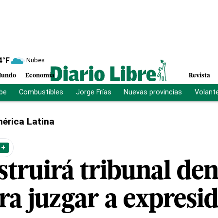
4
°F
Nubes
undo
Economía
Revista
ibe
Combustibles
Jorge Frías
Nuevas provincias
Volant
érica Latina
 +
truirá tribunal den
ra juzgar a expresi