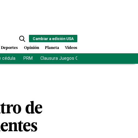
Cambiar a edición USA
Deportes
Opinión
Planeta
Videos
e cédula
PRM
Clausura Juegos Centroamericanos
De la Es
tro de
dentes