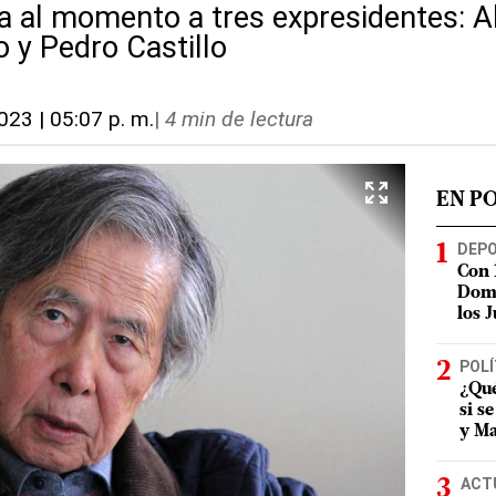
a al momento a tres expresidentes: Al
 y Pedro Castillo
023 | 05:07 p. m.
|
4 min de lectura
EN P
DEP
Con 
Domi
los 
POLÍ
¿Qué
si s
y Ma
ACT