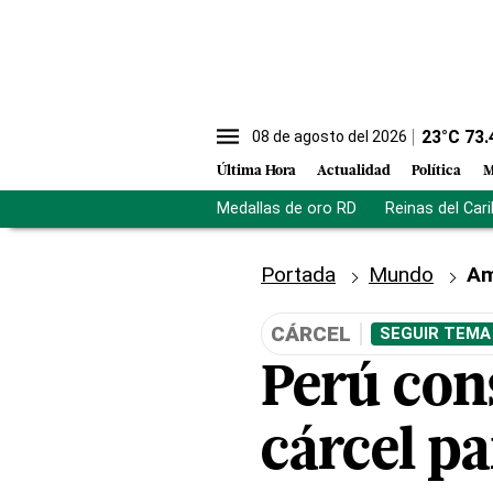
23
°C
73.
08 de agosto del 2026
Última Hora
Actualidad
Política
M
Medallas de oro RD
Reinas del Car
Portada
Mundo
Am
CÁRCEL
SEGUIR TEMA
Perú cons
cárcel pa