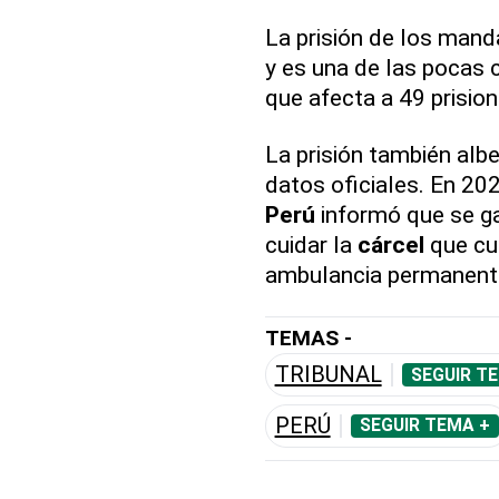
La prisión de los man
y es una de las pocas 
que afecta a 49 prisio
La prisión también alb
datos oficiales. En 202
Perú
informó que se g
cuidar la
cárcel
que cue
ambulancia permanent
TEMAS -
TRIBUNAL
SEGUIR T
PERÚ
SEGUIR TEMA +