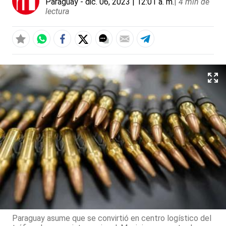
Paraguay
- dic. 06, 2023 | 12:01 a. m.
|
4 min de
lectura
Paraguay asume que se convirtió en centro logístico del