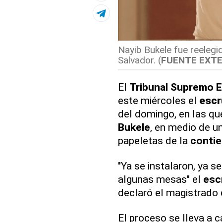
Nayib Bukele fue reelegid
Salvador. (
FUENTE EXT
El
Tribunal Supremo E
este miércoles el
escr
del domingo, en las qu
Bukele
, en medio de u
papeletas de la
contie
"Ya se instalaron, ya 
algunas mesas" el
esc
declaró el magistrado
El proceso se lleva a 