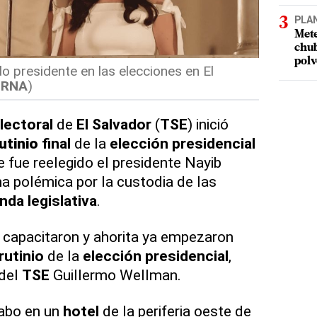
PLA
Mete
chub
polv
o presidente en las elecciones en El
ERNA
)
lectoral
de
El Salvador
(
TSE
) inició
utinio
final
de la
elección presidencial
e fue reelegido el presidente Nayib
na polémica por la custodia de las
nda legislativa
.
se capacitaron y ahorita ya empezaron
rutinio
de la
elección presidencial
,
 del
TSE
Guillermo Wellman.
cabo en un
hotel
de la periferia oeste de