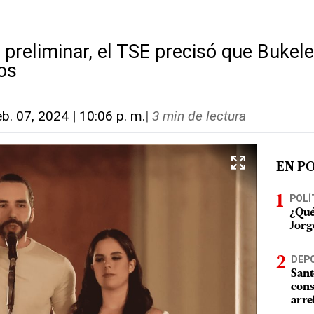
 preliminar, el TSE precisó que Bukele
os
eb. 07, 2024 | 10:06 p. m.
|
3 min de lectura
EN P
POLÍ
¿Qué
Jorg
DEP
Sant
cons
arre