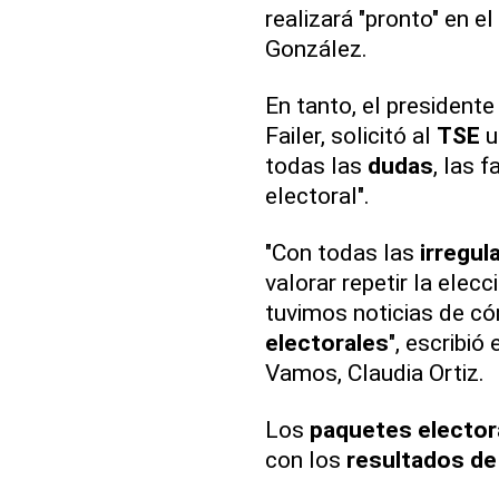
realizará "pronto" en e
González.
En tanto, el president
Failer, solicitó al
TSE
u
todas las
dudas
, las 
electoral".
"Con todas las
irregul
valorar repetir la elec
tuvimos noticias de c
electorales
", escribió
Vamos, Claudia Ortiz.
Los
paquetes elector
con los
resultados de