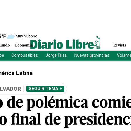
8
°F
Muy Nuboso
undo
Economía
Revista
ibe
Combustibles
Jorge Frías
Nuevas provincias
Volant
érica Latina
ALVADOR
SEGUIR TEMA +
 de polémica comi
o final de presidenc