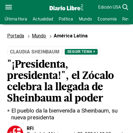
Edición USA
Última Hora
Actualidad
Política
Mundo
Economía
Revis
Portada
Mundo
América Latina
CLAUDIA SHEINBAUM
SEGUIR TEMA +
"¡Presidenta,
presidenta!", el Zócalo
celebra la llegada de
Sheinbaum al poder
El pueblo da la bienvenida a Sheinbaum, su
nueva presidenta
RFI