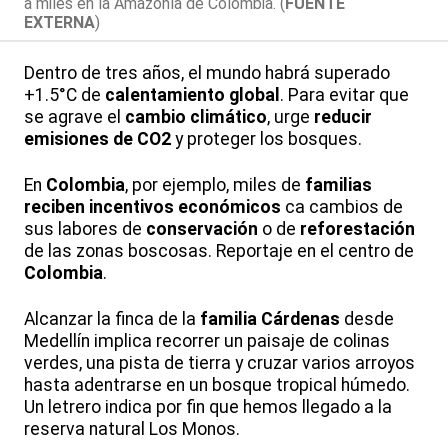
a miles en la Amazonía de Colombia. (
FUENTE
EXTERNA
)
Dentro de tres años, el mundo habrá superado
+1.5°C de
calentamiento global
. Para evitar que
se agrave el
cambio climático
, urge
reducir
emisiones de CO2
y proteger los bosques.
En
Colombia
, por ejemplo, miles de
familias
reciben incentivos económicos
ca cambios de
sus labores de
conservación
o de
reforestación
de las zonas boscosas. Reportaje en el centro de
Colombia
.
Alcanzar la finca de la
familia Cárdenas
desde
Medellín implica recorrer un paisaje de colinas
verdes, una pista de tierra y cruzar varios arroyos
hasta adentrarse en un bosque tropical húmedo.
Un letrero indica por fin que hemos llegado a la
reserva natural Los Monos.