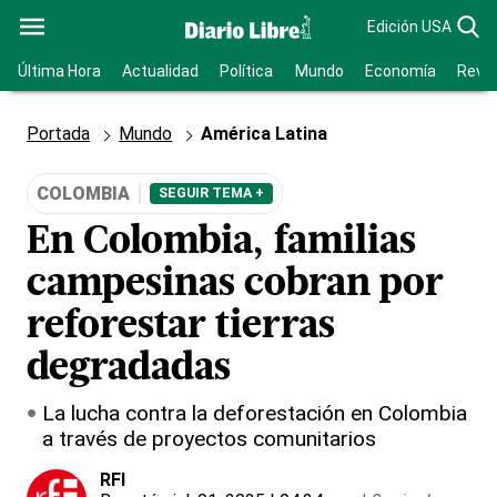
Edición USA
Última Hora
Actualidad
Política
Mundo
Economía
Revis
Portada
Mundo
América Latina
COLOMBIA
SEGUIR TEMA +
En Colombia, familias
campesinas cobran por
reforestar tierras
degradadas
La lucha contra la deforestación en Colombia
a través de proyectos comunitarios
RFI