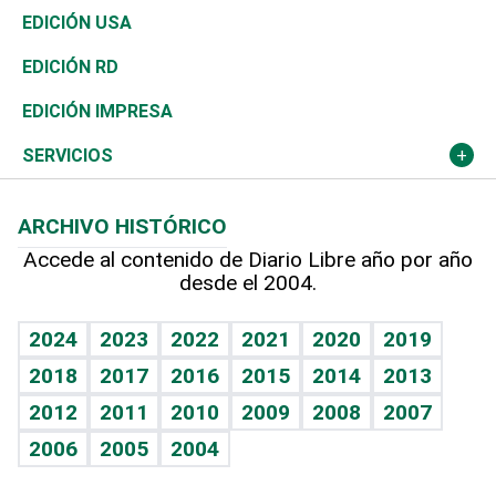
Reportajes
África
Vivienda
Buena Vida
Ciclismo
De buena tinta
Tecnología
Economía
EDICIÓN USA
Ocenanía
Telecom.
Sociales
Tenis
En Directo
Historia
Revista
EDICIÓN RD
Caribe
Global y variable
Novedades
Olimpismo
Frente al Statu Quo
Despertando al gigante
Deportes
EDICIÓN IMPRESA
Resto del mundo
Economía personal
Podcast Arte Libre
Más deportes
El Espía
Cambio climático
Opinión
SERVICIOS
Macroeconomía
Mi mascota
Resultados deportivos
Noticiero Poteleche
Planeta
Efemérides
ARCHIVO HISTÓRICO
Hablando con el pediatra
Línea de hit
Columnistas
Hecho en casa
Cumpleaños
Accede al contenido de Diario Libre año por año
desde el 2004.
Diario de nutrición
Libreta deportiva
Lecturas
Mundo gamer
RSS
Vida y familia
BRV
Más firmas
Guía del dinero
Horóscopos
2024
2023
2022
2021
2020
2019
Eñe
TBT Deportivo
2018
2017
2016
2015
2014
2013
Juegos
2012
2011
2010
2009
2008
2007
Celebrando la vida
2006
2005
2004
Sin complejos