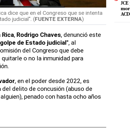
JCE 
mord
ica dice que en el Congreso que se intenta
ACD 
ado judicial". (
FUENTE EXTERNA
)
 Rica
,
Rodrigo Chaves
, denunció este
golpe de Estado judicial"
, al
omisión del Congreso que debe
 quitarle o no la inmunidad para
ión.
vador
, en el poder desde 2022, es
a del delito de concusión (abuso de
 alguien), penado con hasta ocho años