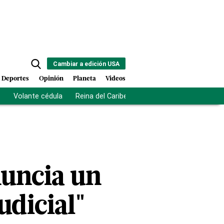
Cambiar a edición USA
Deportes
Opinión
Planeta
Videos
s
Volante cédula
Reina del Caribe
Clausura Juegos Centro
nuncia un
udicial"