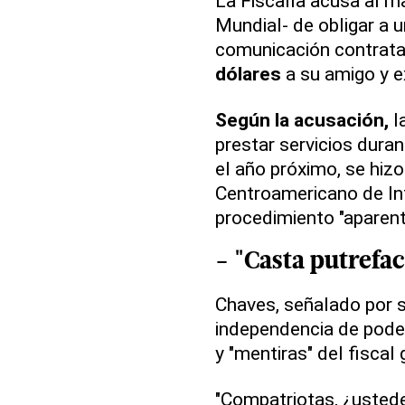
La Fiscalía acusa al m
Mundial- de obligar a 
comunicación contratad
dólares
a su amigo y e
Según la acusación,
l
prestar servicios dura
el año próximo, se hiz
Centroamericano de In
procedimiento "aparen
- "Casta putrefac
Chaves, señalado por s
independencia de poder
y "mentiras" del fiscal
"Compatriotas, ¿usted