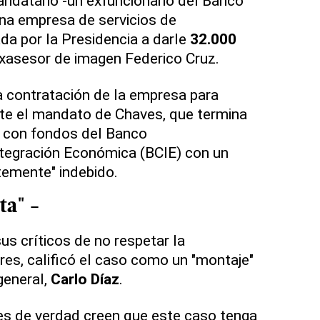
andatario -un exfuncionario del Banco
una empresa de servicios de
a por la Presidencia a darle
32.000
xasesor de imagen Federico Cruz.
a contratación de la empresa para
nte el mandato de Chaves, que termina
o con fondos del Banco
tegración Económica (BCIE) con un
temente" indebido.
ta" -
us críticos de no respetar la
es, calificó el caso como un "montaje"
 general,
Carlo Díaz
.
es de verdad creen que este caso tenga