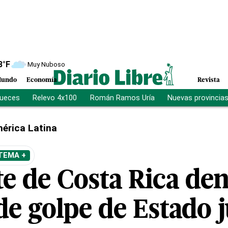
8
°F
Muy Nuboso
undo
Economía
Revista
jueces
Relevo 4x100
Román Ramos Uría
Nuevas provincia
érica Latina
TEMA +
te de Costa Rica de
de golpe de Estado j