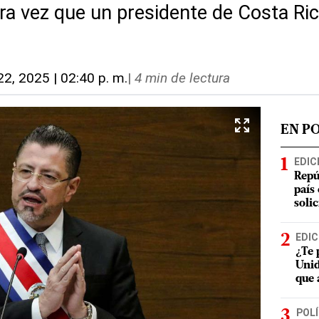
era vez que un presidente de Costa Ri
22, 2025 | 02:40 p. m.
|
4 min de lectura
EN P
EDIC
Repú
país
soli
EDIC
¿Te 
Unid
que 
POLÍ