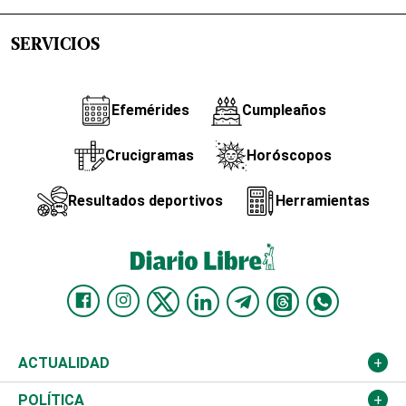
SERVICIOS
Efemérides
Cumpleaños
Crucigramas
Horóscopos
Resultados deportivos
Herramientas
ACTUALIDAD
Nacional
POLÍTICA