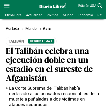
Edición USA
Última Hora
Actualidad
Política
Mundo
Economía
Revis
Portada
Mundo
Asia
TALIBÁN
SEGUIR TEMA +
El Talibán celebra una
ejecución doble en un
estadio en el sureste de
Afganistán
La Corte Suprema del Talibán había
declarado a los acusados responsables de la
muerte a puñaladas a dos víctimas en
ataques separados.