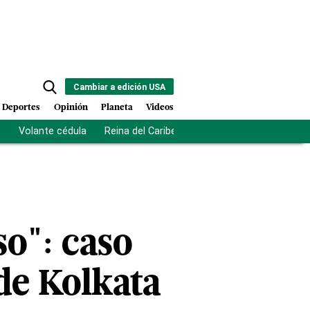
Cambiar a edición USA
Deportes
Opinión
Planeta
Videos
s
Volante cédula
Reina del Caribe
Clausura Juegos Centro
so": caso
de Kolkata