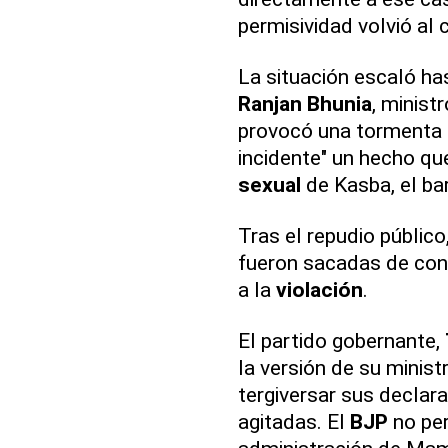
permisividad volvió al 
La situación escaló ha
Ranjan Bhunia
, minist
provocó una tormenta 
incidente" un hecho qu
sexual
de Kasba, el bar
Tras el repudio públic
fueron sacadas de cont
a la
violación
.
El partido gobernante,
la versión de su minist
tergiversar sus declar
agitadas. El
BJP
no per