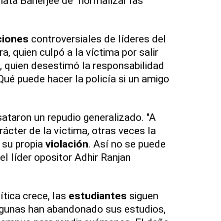
ata Banerjee de "normalizar las
.
ciones
controversiales de líderes del
 quien culpó a la víctima por salir
e, quien desestimó la responsabilidad
"¿Qué puede hacer la policía si un amigo
taron un repudio generalizado. "A
ácter de la víctima, otras veces la
 su propia
violación
. Así no se puede
s el líder opositor Adhir Ranjan
ítica crece, las
estudiantes
siguen
lgunas han abandonado sus estudios,