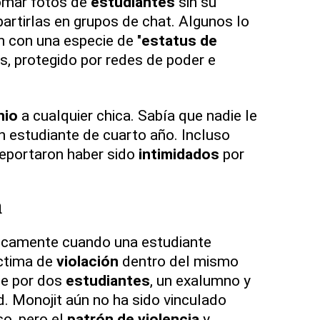
tomar fotos de
estudiantes
sin su
rtirlas en grupos de chat. Algunos lo
 con una especie de "
estatus de
s, protegido por redes de poder e
nio
a cualquier chica. Sabía que nadie le
un estudiante de cuarto año. Incluso
eportaron haber sido
intimidados
por
n
ticamente cuando una estudiante
íctima de
violación
dentro del mismo
e por dos
estudiantes
, un exalumno y
d. Monojit aún no ha sido vinculado
o, pero el
patrón de violencia
y