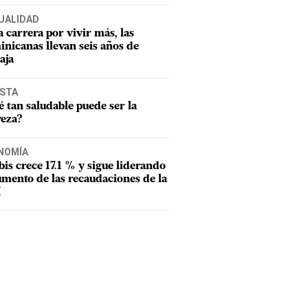
UALIDAD
a carrera por vivir más, las
nicanas llevan seis años de
aja
ISTA
 tan saludable puede ser la
veza?
NOMÍA
tbis crece 17.1 % y sigue liderando
umento de las recaudaciones de la
I