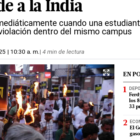
e a la India
 mediáticamente cuando una estudian
 violación dentro del mismo campus
025 | 10:30 a. m.
|
4 min de lectura
EN P
DEP
Ferd
los 
33 p
ECO
El G
gaso