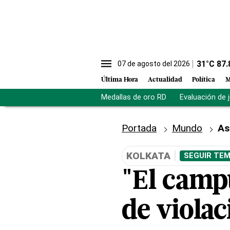
31
°C
87.
07 de agosto del 2026
Última Hora
Actualidad
Política
M
Medallas de oro RD
Evaluación de 
Portada
Mundo
As
KOLKATA
SEGUIR TEM
"El campu
de viola