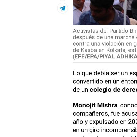
Activistas del Partido B
después de una marcha 
contra una violación en 
de Kasba en Kolkata, este
(
EFE/EPA/PIYAL ADHIK
Lo que debía ser un es
convertido en un ento
de un
colegio de der
Monojit Mishra
, cono
compañeros, fue acusad
año y expulsado en 20
en un giro incomprensi