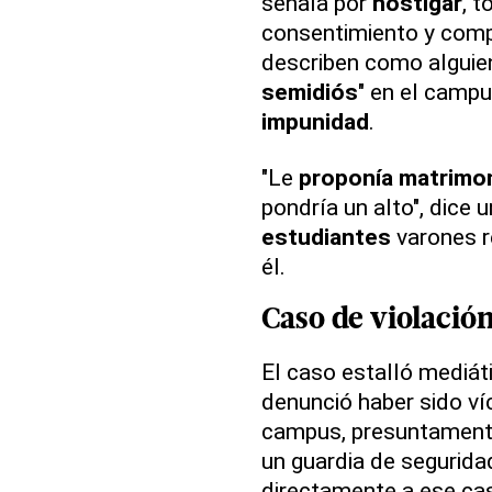
señala por
hostigar
, 
consentimiento y compa
describen como alguien
semidiós
" en el campu
impunidad
.
"Le
proponía matrimo
pondría un alto", dice 
estudiantes
varones r
él.
Caso de
violació
El caso estalló mediá
denunció haber sido v
campus, presuntament
un guardia de segurida
directamente a ese cas