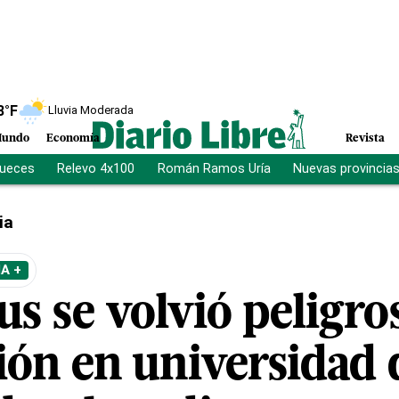
8
°F
Lluvia Moderada
undo
Economía
Revista
jueces
Relevo 4x100
Román Ramos Uría
Nuevas provincia
ia
A +
s se volvió peligro
ción en universidad 