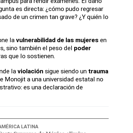
campus para rendir exámenes. El daño
egunta es directa: ¿cómo pudo regresar
ado de un crimen tan grave? ¿Y quién lo
one la
vulnerabilidad de las mujeres
en
as, sino también el peso del
poder
ras que lo sostienen.
onde la
violación
sigue siendo un
trauma
de Monojit a una universidad estatal no
strativo: es una declaración de
AMÉRICA LATINA