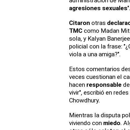
administración de Mam
agresiones sexuales
"
Citaron
otras
declara
TMC
como Madan Mitra,
sola, y Kalyan Banerje
policial con la frase: 
viola a una amiga?".
Estos comentarios desa
veces cuestionan el car
hacen
responsable
de
vivir", escribió en rede
Chowdhury.
Mientras la disputa pol
viviendo con
miedo
. A