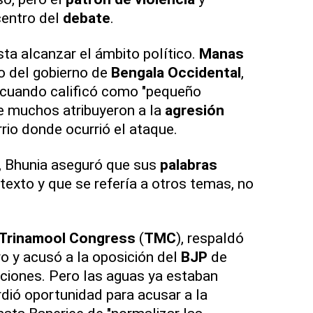
centro del
debate
.
sta alcanzar el ámbito político.
Manas
ro del gobierno de
Bengala Occidental
,
cuando calificó como "pequeño
e muchos atribuyeron a la
agresión
rio donde ocurrió el ataque.
o, Bhunia aseguró que sus
palabras
exto y que se refería a otros temas, no
Trinamool Congress
(
TMC
), respaldó
ro y acusó a la oposición del
BJP
de
aciones. Pero las aguas ya estaban
dió oportunidad para acusar a la