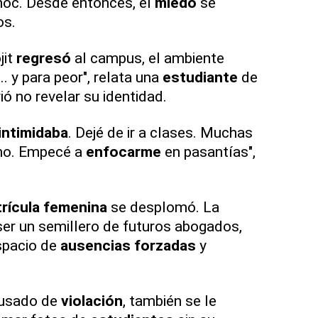
hoc. Desde entonces, el
miedo
se
os.
jit
regresó
al campus, el ambiente
 y para peor", relata una
estudiante
de
ió no revelar su identidad.
intimidaba
. Dejé de ir a clases. Muchas
smo. Empecé a
enfocarme
en pasantías",
rícula femenina
se desplomó. La
 ser un semillero de futuros abogados,
spacio de
ausencias forzadas
y
cusado de
violación
, también se le