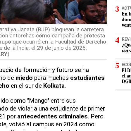
ACT
En l
domi
vent
haratiya Janata (BJP) bloquean la carretera
con antorchas como campaña de protesta
REV
grupo que ocurrió en la Facultad de Derecho
¿Qué
 de la India, el 29 de junio de 2025.
cer
ARY
)
ECO
pacio de formación y futuro se ha
El I
el a
rno de
miedo
para muchas
estudiantes
DGI
echo
en el sur de
Kolkata
.
cido como "Mango" entre sus
o de violar a una estudiante de primer
21 por
antecedentes criminales
. Pero
ble, volvió al campus en 2024 como