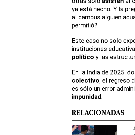
otras sólo
asisten
al 
ya está hecho. Y la pr
al campus alguien acus
permitió?
Este caso no solo exp
instituciones educativ
político
y las estructu
En la India de 2025, d
colectivo
, el regreso 
es sólo un error admini
impunidad
.
RELACIONADAS