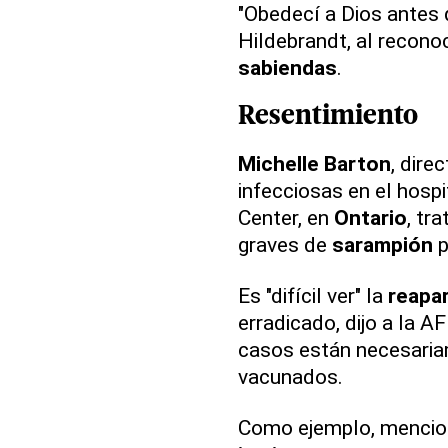
"Obedecí a Dios antes 
Hildebrandt, al recono
sabiendas
.
Resentimiento
Michelle Barton
, dire
infecciosas en el hospi
Center, en
Ontario
, tr
graves de
sarampión
p
Es "difícil ver" la
reapar
erradicado, dijo a la A
casos están necesaria
vacunados.
Como ejemplo, mencion