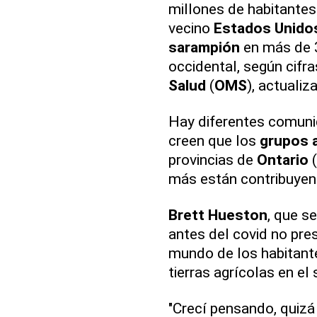
millones de habitantes
vecino
Estados Unido
sarampión
en más de 3
occidental, según cifra
Salud
(
OMS
), actualiza
Hay diferentes comuni
creen que los
grupos 
provincias de
Ontario
(
más están contribuyen
Brett Hueston
, que s
antes del covid no pre
mundo de los habitant
tierras agrícolas en el
"Crecí pensando, quiz