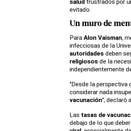
salud
frustrados por 
evitado.
Un muro de ment
Para
Alon Vaisman
, m
infecciosas de la Univ
autoridades
deben se
religiosos
de la necesi
independientemente de
"Desde la perspectiva 
considerar nada insup
vacunación
", declaró 
Las
tasas de vacunac
debajo de lo que deberí
viral
, especialmente d