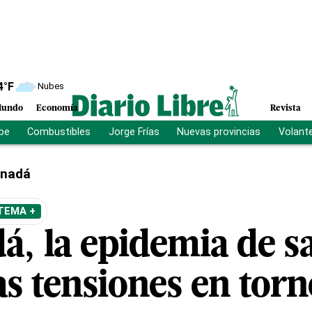
4
°F
Nubes
undo
Economía
Revista
ibe
Combustibles
Jorge Frías
Nuevas provincias
Volant
nadá
TEMA +
á, la epidemia de 
as tensiones en torn