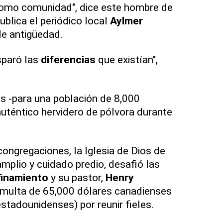
como comunidad", dice este hombre de
ublica el periódico local
Aylmer
de antigüedad.
sparó las
diferencias
que existían",
as -para una población de 8,000
auténtico hervidero de pólvora durante
congregaciones, la Iglesia de Dios de
amplio y cuidado predio, desafió las
finamiento
y su pastor,
Henry
 multa de 65,000 dólares canadienses
stadounidenses) por reunir fieles.