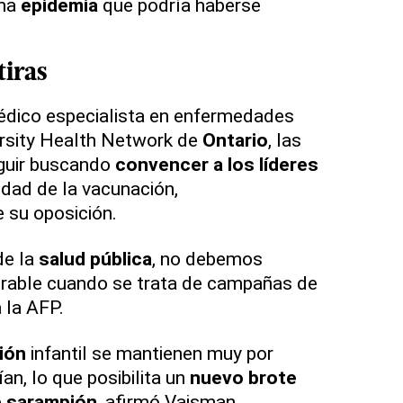
una
epidemia
que podría haberse
iras
édico especialista en enfermedades
ersity Health Network de
Ontario
, las
guir buscando
convencer a los líderes
dad de la vacunación,
 su oposición.
de la
salud
pública
, no debemos
erable cuando se trata de campañas de
a la AFP.
ión
infantil se mantienen muy por
an, lo que posibilita un
nuevo brote
e
sarampión
, afirmó Vaisman.