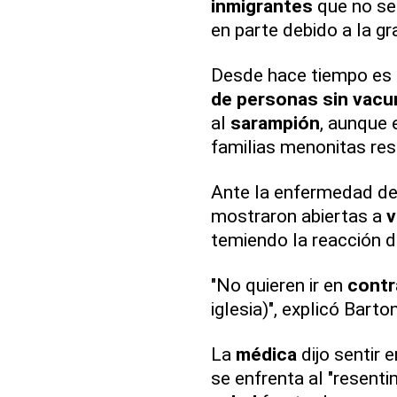
inmigrantes
que no se
en parte debido a la g
Desde hace tiempo es e
de personas sin vacu
al
sarampión
, aunque 
familias menonitas re
Ante la enfermedad de 
mostraron abiertas a
v
temiendo la reacción d
"No quieren ir en
cont
iglesia)", explicó Barton
La
médica
dijo sentir
se enfrenta al "resenti