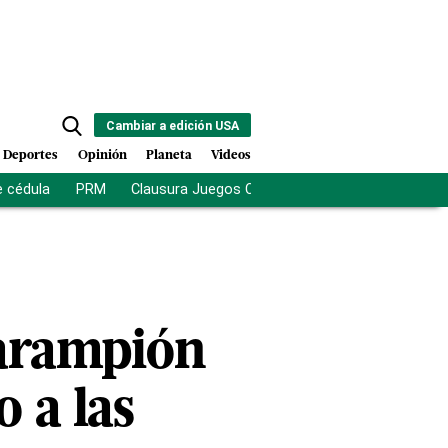
Cambiar a edición USA
Deportes
Opinión
Planeta
Videos
e cédula
PRM
Clausura Juegos Centroamericanos
De la Es
sarampión
o a las