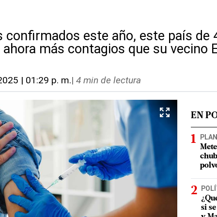
 confirmados este año, este país de 
e ahora más contagios que su vecino 
 2025 | 01:29 p. m.
|
4 min de lectura
EN P
PLA
Mete
chub
polv
POLÍ
¿Qué
si s
y Ma