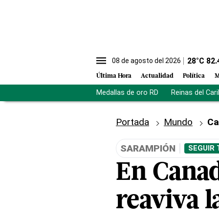
28
°C
82.
08 de agosto del 2026
Última Hora
Actualidad
Política
M
Medallas de oro RD
Reinas del Car
Portada
Mundo
Ca
SARAMPIÓN
SEGUIR 
En Canad
reaviva l