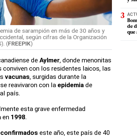
ACT
Bomb
de d
demia de sarampión en más de 30 años y
que 
ccidental, según cifras de la Organización
). (
FREEPIK
)
 canadiense de
Aylmer
, donde menonitas
s conviven con los residentes laicos, las
as
vacunas
, surgidas durante la
se reavivaron con la
epidemia
de
al país.
almente esta grave enfermedad
a
en
1998
.
 confirmados
este año, este país de 40