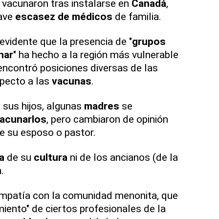
 vacunaron tras instalarse en
Canadá
,
rave
escasez de médicos
de familia.
vidente que la presencia de "
grupos
nar
" ha hecho a la región más vulnerable
encontró posiciones diversas de las
specto a las
vacunas
.
sus hijos, algunas
madres
se
acunarlos
, pero cambiaron de opinión
e su esposo o pastor.
ra
de su
cultura
ni de los ancianos (de la
.
 empatía con la comunidad menonita, que
miento" de ciertos profesionales de la