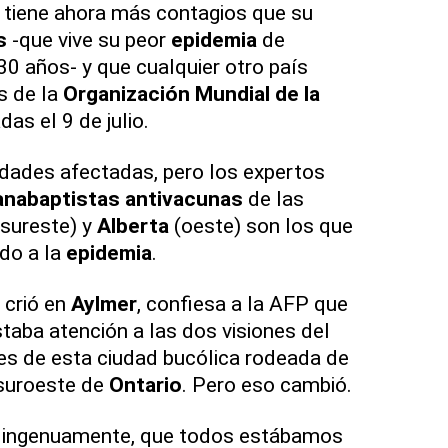
 tiene ahora más contagios que su
s
-que vive su peor
epidemia
de
0 años- y que cualquier otro país
s de la
Organización Mundial de la
das el 9 de julio.
dades afectadas, pero los expertos
anabaptistas antivacunas
de las
sureste) y
Alberta
(oeste) son los que
do a la
epidemia
.
e crió en
Aylmer
, confiesa a la AFP que
staba atención a las dos visiones del
es de esta ciudad bucólica rodeada de
 suroeste de
Ontario
. Pero eso cambió.
á ingenuamente, que todos estábamos