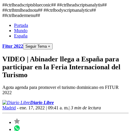
##ctrlheadscriptsblueconic## ##ctrlheadscriptsanalytis##
##ctrlhtmlheadnota##
##ctrlbodyscriptsanalytics##
##ctrlheadermenu##
Portada
Mundo
España
Fitur 2022
Seguir Tema +
VIDEO | Abinader llega a España para
participar en la Feria Internacional del
Turismo
Agota agenda para promover el turismo dominicano en FITUR
2022
Diario Libre
Madrid
- ene. 17, 2022 | 09:41 a. m.
|
3 min de lectura