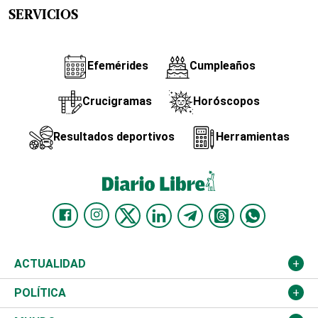
SERVICIOS
Efemérides
Cumpleaños
Crucigramas
Horóscopos
Resultados deportivos
Herramientas
ACTUALIDAD
Nacional
POLÍTICA