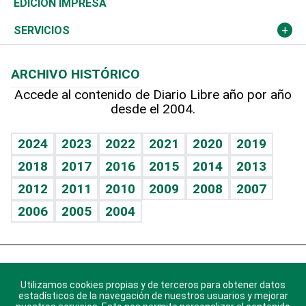
Novedades
Olimpismo
Noticiero Poteleche
Martes de tecnología
Deportes
EDICIÓN IMPRESA
Resto del mundo
Economía personal
Podcast Arte Libre
Más deportes
Columnistas
Cambio climático
Opinión
SERVICIOS
Macroeconomía
Mi mascota
Resultados deportivos
Lecturas
Planeta
Efemérides
ARCHIVO HISTÓRICO
Hablando con el pediatra
Línea de hit
Más firmas
Hecho en casa
Cumpleaños
Accede al contenido de Diario Libre año por año
desde el 2004.
Diario de nutrición
BRV
Mundo gamer
RSS
Vida y familia
TBT Deportivo
Guía del dinero
Horóscopos
2024
2023
2022
2021
2020
2019
Eñe
2018
2017
2016
2015
2014
2013
Crucigramas
2012
2011
2010
2009
2008
2007
Celebrando la vida
2006
2005
2004
Sin complejos
En pocas palabras
Descarga nuestras aplicaciones para Android, iOS y
Escuchando al corazón
sistema Huawei.
Utilizamos cookies propias y de terceros para obtener datos
estadísticos de la navegación de nuestros usuarios y mejorar
Economía Personal