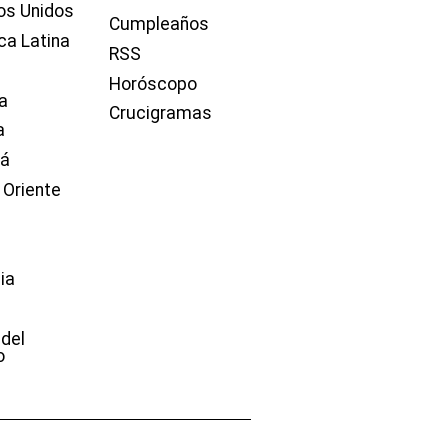
os Unidos
Cumpleaños
ca Latina
RSS
Horóscopo
a
Crucigramas
a
dá
 Oriente
ia
e
 del
o