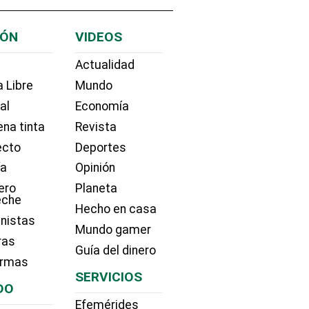
IÓN
VIDEOS
Actualidad
 Libre
Mundo
ial
Economía
na tinta
Revista
ecto
Deportes
ía
Opinión
ero
Planeta
eche
Hecho en casa
nistas
Mundo gamer
ras
Guía del dinero
irmas
SERVICIOS
DO
Efemérides