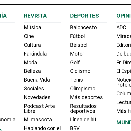
ÍA
REVISTA
DEPORTES
OPIN
Música
Baloncesto
ADC
Cine
Fútbol
Mirada
Cultura
Béisbol
Editor
Farándula
Motor
De bue
Moda
Golf
En Dir
Belleza
Ciclismo
El Esp
Buena Vida
Tenis
Notici
Potel
Sociales
Olimpismo
Colum
Novedades
Más deportes
Lectu
Podcast Arte
Resultados
Libre
deportivos
Más f
onomia
Mi mascota
Línea de hit
MUN
Hablando con el
BRV
A