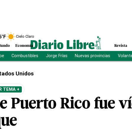
6
°F
Cielo Claro
undo
Economía
Revista
ibe
Combustibles
Jorge Frías
Nuevas provincias
Volant
tados Unidos
R TEMA +
e Puerto Rico fue v
que