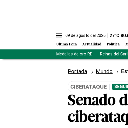
27
°C
80.
09 de agosto del 2026
Última Hora
Actualidad
Política
M
Medallas de oro RD
Reinas del Car
Portada
Mundo
Es
CIBERATAQUE
SEGUI
Senado d
ciberata