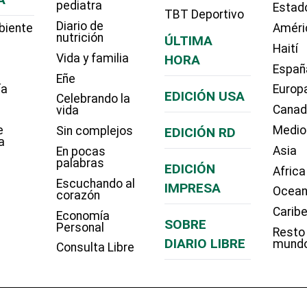
pediatra
Estad
TBT Deportivo
Diario de
biente
Améri
nutrición
ÚLTIMA
Haití
Vida y familia
HORA
Españ
Eñe
ía
Europ
EDICIÓN USA
Celebrando la
Cana
vida
e
Medio
Sin complejos
EDICIÓN RD
a
Asia
En pocas
palabras
EDICIÓN
Africa
Escuchando al
IMPRESA
Ocean
corazón
Carib
Economía
SOBRE
Personal
Resto
DIARIO LIBRE
mund
Consulta Libre