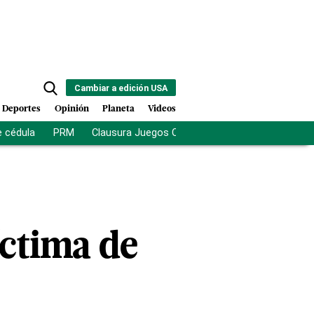
Cambiar a edición USA
Deportes
Opinión
Planeta
Videos
e cédula
PRM
Clausura Juegos Centroamericanos
De la Es
íctima de