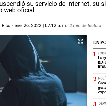
uspendió su servicio de internet, su s
io web oficial
o Rico
-
ene. 26, 2022 | 07:12 p. m.
|
2 min de lectura
EN P
ECO
La g
RD: 
RD$5
POLÍ
Crea
gene
expe
DEP