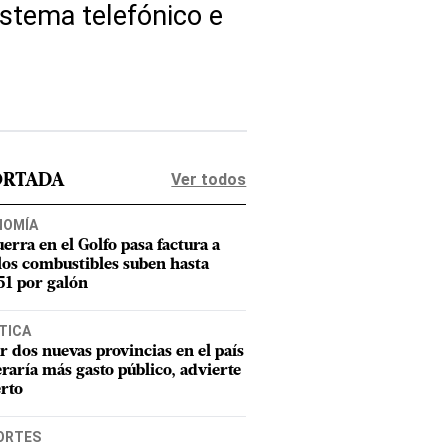
istema telefónico e
Ver todos
ORTADA
NOMÍA
uerra en el Golfo pasa factura a
los combustibles suben hasta
1 por galón
TICA
r dos nuevas provincias en el país
raría más gasto público, advierte
rto
ORTES