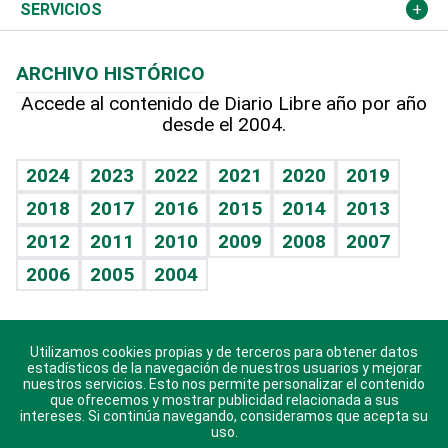
Resto del mundo
Economía personal
Podcast Arte Libre
Más deportes
Columnistas
Cambio climático
Opinión
SERVICIOS
Macroeconomía
Mi mascota
Resultados deportivos
Lecturas
Planeta
Efemérides
ARCHIVO HISTÓRICO
Hablando con el pediatra
Línea de hit
Más firmas
Hecho en casa
Cumpleaños
Accede al contenido de Diario Libre año por año
desde el 2004.
Diario de nutrición
BRV
Mundo gamer
RSS
Vida y familia
TBT Deportivo
Guía del dinero
Horóscopos
2024
2023
2022
2021
2020
2019
Eñe
2018
2017
2016
2015
2014
2013
Crucigramas
2012
2011
2010
2009
2008
2007
Celebrando la vida
2006
2005
2004
Sin complejos
En pocas palabras
Utilizamos cookies propias y de terceros para obtener datos
Descarga nuestras aplicaciones para Android, iOS y
Escuchando al corazón
estadísticos de la navegación de nuestros usuarios y mejorar
sistema Huawei.
nuestros servicios. Esto nos permite personalizar el contenido
que ofrecemos y mostrar publicidad relacionada a sus
Economía Personal
intereses. Si continúa navegando, consideramos que acepta su
uso.
Consulta Libre