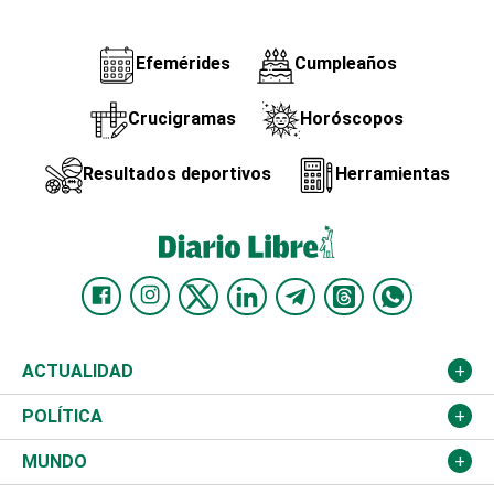
Efemérides
Cumpleaños
Crucigramas
Horóscopos
Resultados deportivos
Herramientas
ACTUALIDAD
Nacional
POLÍTICA
Ciudad
Partidos
MUNDO