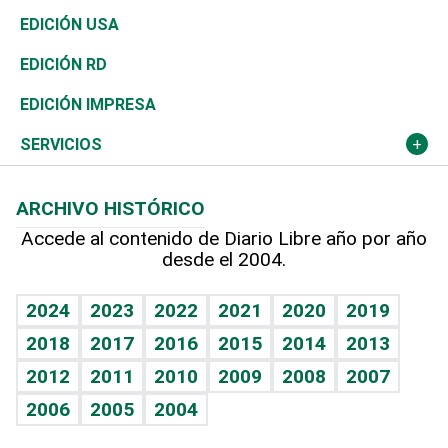
Reportajes
África
Vivienda
Buena Vida
Ciclismo
En Directo
Tecnología
Economía
EDICIÓN USA
Ocenanía
Telecom.
Sociales
Tenis
El Espía
Historia
Revista
EDICIÓN RD
Caribe
Global y variable
Novedades
Olimpismo
Noticiero Poteleche
Martes de tecnología
Deportes
EDICIÓN IMPRESA
Resto del mundo
Economía personal
Podcast Arte Libre
Más deportes
Columnistas
Cambio climático
Opinión
SERVICIOS
Macroeconomía
Mi mascota
Resultados deportivos
Lecturas
Planeta
Efemérides
ARCHIVO HISTÓRICO
Hablando con el pediatra
Línea de hit
Más firmas
Hecho en casa
Cumpleaños
Accede al contenido de Diario Libre año por año
desde el 2004.
Diario de nutrición
BRV
Mundo gamer
RSS
Vida y familia
TBT Deportivo
Guía del dinero
Horóscopos
2024
2023
2022
2021
2020
2019
Eñe
2018
2017
2016
2015
2014
2013
Juegos
2012
2011
2010
2009
2008
2007
Celebrando la vida
2006
2005
2004
Sin complejos