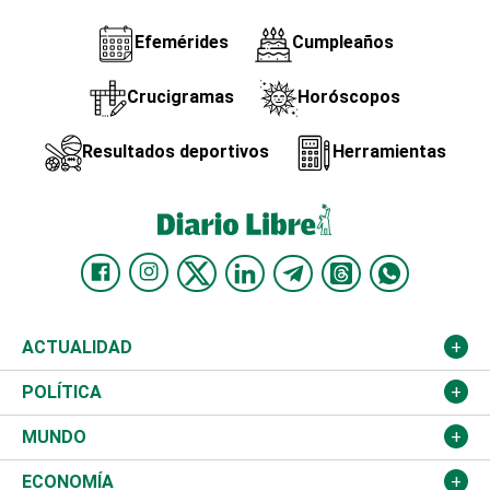
Efemérides
Cumpleaños
Crucigramas
Horóscopos
Resultados deportivos
Herramientas
ACTUALIDAD
Nacional
POLÍTICA
Ciudad
Partidos
MUNDO
Educación
JCE
Estados Unidos
ECONOMÍA