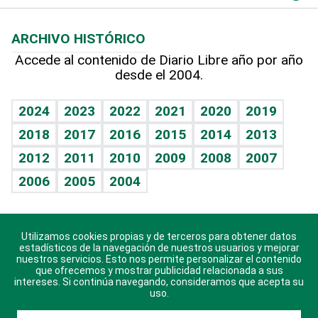
Macroeconomía
Mi mascota
Resultados deportivos
Lecturas
Planeta
Efemérides
ARCHIVO HISTÓRICO
Hablando con el pediatra
Línea de hit
Más firmas
Hecho en casa
Cumpleaños
Accede al contenido de Diario Libre año por año
desde el 2004.
Diario de nutrición
BRV
Mundo gamer
RSS
Vida y familia
TBT Deportivo
Guía del dinero
Horóscopos
2024
2023
2022
2021
2020
2019
Eñe
2018
2017
2016
2015
2014
2013
Crucigramas
2012
2011
2010
2009
2008
2007
Celebrando la vida
2006
2005
2004
Sin complejos
En pocas palabras
Utilizamos cookies propias y de terceros para obtener datos
Descarga nuestras aplicaciones para Android, iOS y
Escuchando al corazón
estadísticos de la navegación de nuestros usuarios y mejorar
sistema Huawei.
nuestros servicios. Esto nos permite personalizar el contenido
que ofrecemos y mostrar publicidad relacionada a sus
Economía Personal
intereses. Si continúa navegando, consideramos que acepta su
uso.
Consulta Libre