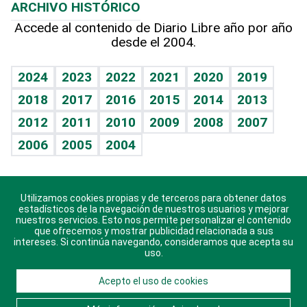
ARCHIVO HISTÓRICO
Hablando con el pediatra
Línea de hit
Más firmas
Hecho en casa
Cumpleaños
Accede al contenido de Diario Libre año por año
desde el 2004.
Diario de nutrición
BRV
Mundo gamer
RSS
Vida y familia
TBT Deportivo
Guía del dinero
Horóscopos
2024
2023
2022
2021
2020
2019
Eñe
2018
2017
2016
2015
2014
2013
Crucigramas
2012
2011
2010
2009
2008
2007
Celebrando la vida
2006
2005
2004
Sin complejos
En pocas palabras
Utilizamos cookies propias y de terceros para obtener datos
Descarga nuestras aplicaciones para Android, iOS y
Escuchando al corazón
estadísticos de la navegación de nuestros usuarios y mejorar
sistema Huawei.
nuestros servicios. Esto nos permite personalizar el contenido
que ofrecemos y mostrar publicidad relacionada a sus
Economía Personal
intereses. Si continúa navegando, consideramos que acepta su
uso.
Consulta Libre
Acepto el uso de cookies
© 2021 Diario Libre, todos los derechos reservados.