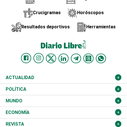
Crucigramas
Horóscopos
Resultados deportivos
Herramientas
ACTUALIDAD
Nacional
POLÍTICA
Ciudad
Partidos
MUNDO
Educación
JCE
Estados Unidos
ECONOMÍA
Salud
TSE
América Latina
Finanzas
REVISTA