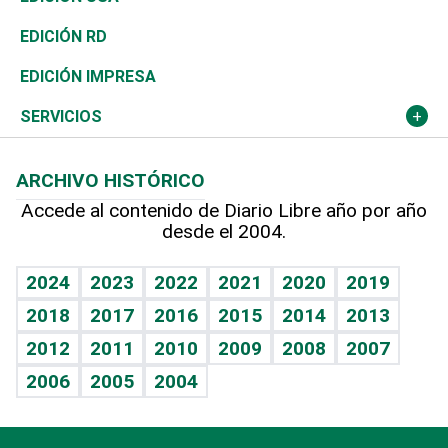
Ocenanía
Telecom.
Sociales
Tenis
En Directo
Historia
Revista
EDICIÓN RD
Caribe
Global y variable
Novedades
Olimpismo
Frente al Statu Quo
Despertando al gigante
Deportes
EDICIÓN IMPRESA
Resto del mundo
Economía personal
Podcast Arte Libre
Más deportes
El Espía
Cambio climático
Opinión
SERVICIOS
Macroeconomía
Mi mascota
Resultados deportivos
Noticiero Poteleche
Planeta
Efemérides
ARCHIVO HISTÓRICO
Hablando con el pediatra
Línea de hit
Columnistas
Hecho en casa
Cumpleaños
Accede al contenido de Diario Libre año por año
desde el 2004.
Diario de nutrición
Libreta deportiva
Lecturas
Mundo gamer
RSS
Vida y familia
BRV
Más firmas
Guía del dinero
Horóscopos
2024
2023
2022
2021
2020
2019
Eñe
TBT Deportivo
2018
2017
2016
2015
2014
2013
Juegos
2012
2011
2010
2009
2008
2007
Celebrando la vida
2006
2005
2004
Sin complejos
En pocas palabras