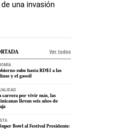
 de una invasión
Ver todos
ORTADA
NOMÍA
obierno sube hasta RD$3 a las
inas y el gasoil
UALIDAD
a carrera por vivir más, las
nicanas llevan seis años de
aja
ISTA
Super Bowl al Festival Presidente: