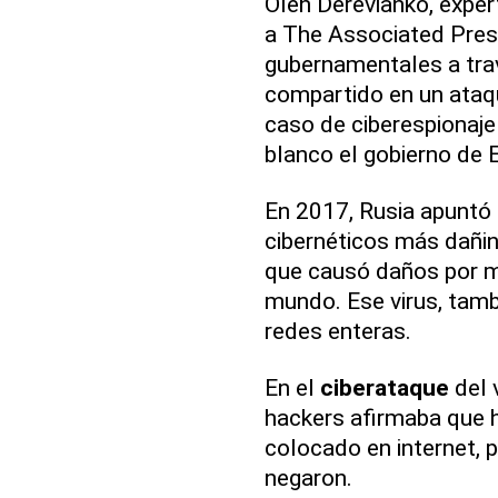
Oleh Derevianko, expert
a The Associated Pres
gubernamentales a tra
compartido en un ataqu
caso de ciberespionaj
blanco el gobierno de 
En 2017, Rusia apuntó 
cibernéticos más dañin
que causó daños por m
mundo. Ese virus, tam
redes enteras.
En el
ciberataque
del 
hackers afirmaba que h
colocado en internet, 
negaron.