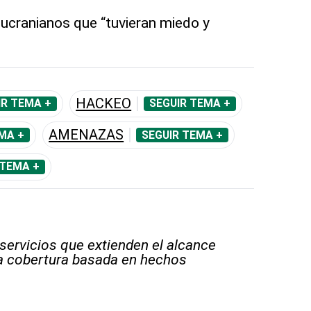
 ucranianos que “tuvieran miedo y
HACKEO
IR TEMA +
SEGUIR TEMA +
AMENAZAS
MA +
SEGUIR TEMA +
 TEMA +
 servicios que extienden el alcance
la cobertura basada en hechos