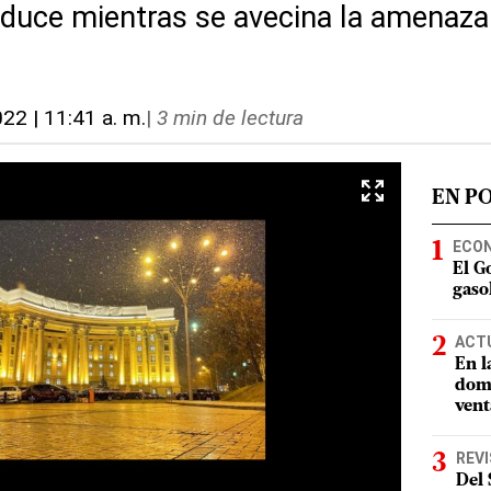
oduce mientras se avecina la amenaza
022 | 11:41 a. m.
|
3 min de lectura
EN P
ECO
El G
gasol
ACT
En l
domi
vent
REV
Del 