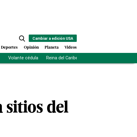
Cambiar a edición USA
Deportes
Opinión
Planeta
Videos
s
Volante cédula
Reina del Caribe
Clausura Juegos Centro
 sitios del