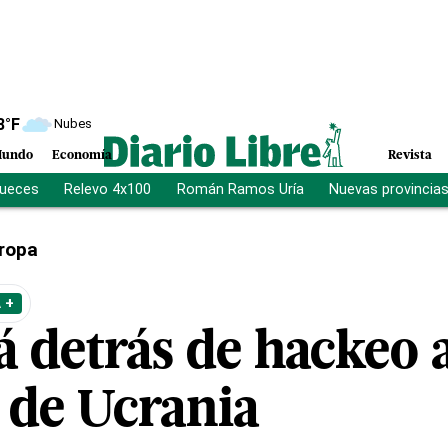
8
°F
Nubes
undo
Economía
Revista
jueces
Relevo 4x100
Román Ramos Uría
Nuevas provincia
ropa
 +
á detrás de hackeo a
 de Ucrania