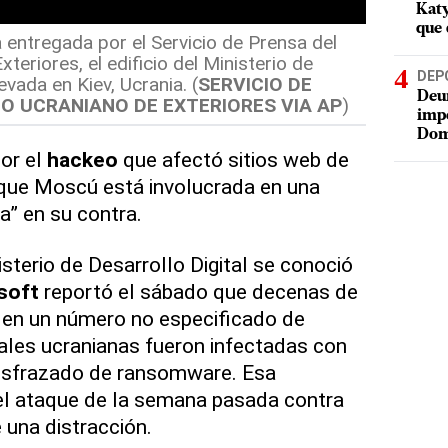
Katy
que 
 entregada por el Servicio de Prensa del
teriores, el edificio del Ministerio de
DEP
vada en Kiev, Ucrania. (
SERVICIO DE
Deur
IO UCRANIANO DE EXTERIORES VIA AP
)
impe
Dom
por el
hackeo
que afectó sitios web de
 que Moscú está involucrada en una
da” en su contra.
sterio de Desarrollo Digital se conoció
soft
reportó el sábado que decenas de
 en un número no especificado de
les ucranianas fueron infectadas con
isfrazado de ransomware. Esa
 el ataque de la semana pasada contra
e una distracción.