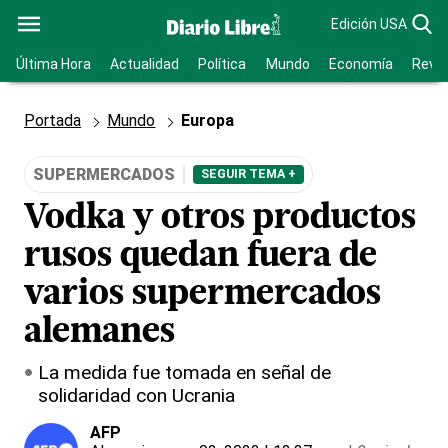
Edición USA
Última Hora
Actualidad
Política
Mundo
Economía
Revis
Portada
Mundo
Europa
SUPERMERCADOS
SEGUIR TEMA +
Vodka y otros productos
rusos quedan fuera de
varios supermercados
alemanes
La medida fue tomada en señal de
solidaridad con Ucrania
AFP