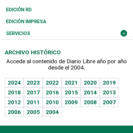
Ocenanía
Telecom.
Sociales
Tenis
El Espía
Historia
Revista
EDICIÓN RD
Caribe
Global y variable
Novedades
Olimpismo
Noticiero Poteleche
Martes de tecnología
Deportes
EDICIÓN IMPRESA
Resto del mundo
Economía personal
Podcast Arte Libre
Más deportes
Columnistas
Cambio climático
Opinión
SERVICIOS
Macroeconomía
Mi mascota
Resultados deportivos
Lecturas
Planeta
Efemérides
ARCHIVO HISTÓRICO
Hablando con el pediatra
Línea de hit
Más firmas
Hecho en casa
Cumpleaños
Accede al contenido de Diario Libre año por año
desde el 2004.
Diario de nutrición
BRV
Mundo gamer
RSS
Vida y familia
TBT Deportivo
Guía del dinero
Horóscopos
2024
2023
2022
2021
2020
2019
Eñe
2018
2017
2016
2015
2014
2013
Crucigramas
2012
2011
2010
2009
2008
2007
Celebrando la vida
2006
2005
2004
Sin complejos
En pocas palabras